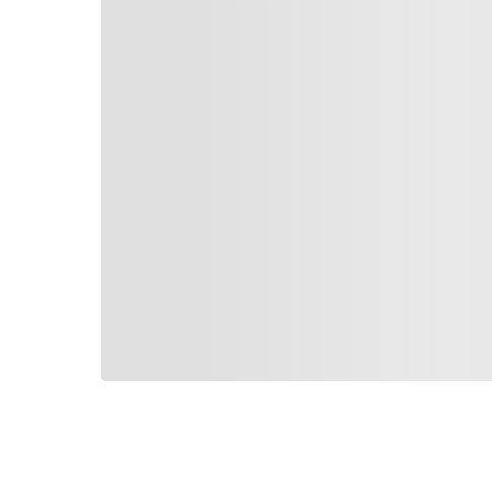
Vitesse de rotation (n) min 2
Vitesse de rotation minimum (n)
Vitesse de rotation maximum (n)
Batterie rechargeable
Garantie générale
Garantie de la batterie