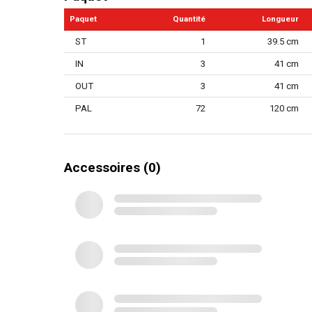
Commutateur d'avance/de recul
Paquet
Quantité
Longueur
Protection contre les surcharges
ST
1
39.5 cm
Couple Réglable
IN
3
41 cm
Diamètre de l'arbre
OUT
3
41 cm
Verrouillage d'arbre
PAL
72
120 cm
Nombre de réglages de vitesse
Manuel inclus
Accessoires (0)
Chargeurs - câble de recharge inclus
Type de stockage
Poignée à revêtement souple
Poids de la batterie (kg)
Poids de la batterie (gr)
Indicateur d'état du chargeur de batterie