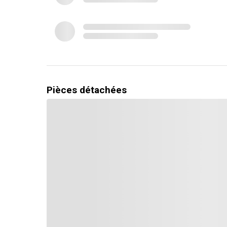
Indicateur de niveau de batterie
Chargeur 1 heure
Démarrage progressif
Sens de rotation
Vitesse réglable
Pièces détachées
Dégagement rapide - Démontage sans outils
Indicateur d'alimentation
Vitesse de rotation (n) min
Vitesse de rotation (n) max
Taux d'impact 1 max.
Taux d'impact 1 min.
Vitesse de rotation (n) max 2