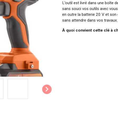
L’outil est livré dans une boîte
sans souci vos outils avec vous
en outre la batterie 20 V et son
sans attendre dans vos travaux.
À quoi convient cette clé à c
Avec cette boulonneuse à batter
les boulons. Elle sera par exemp
roue de votre voiture. Grâce à 
d'effort.
La batterie 20 V fournie est co
La batterie a une capacité de 2
batteries 20 V et 2x20 V Dual P
Les avantages de la clé à cho
Vitesse réglable : Elle atteint 
la vitesse. Elle atteint une vit
frappe jusqu’à 0 strks/min (coup
votre projet.