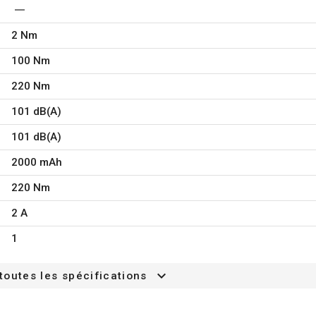
se coincer dans l’outil, ce q
Les principales caractéristiq
2 Nm
Puissance nominale : 20 V
100 Nm
Vitesse de rotation : 0 min
Couple max. : 220 Nm
220 Nm
Coups par minute : 0 strks/
101 dB(A)
Type de connexion : 1/2"
Batterie : 20 V (2000 mAh)
101 dB(A)
Que contient l’emballage ?
2000 mAh
1x boîte de rangement
220 Nm
1x batterie
1x chargeur de batterie
2 A
1x clip ceinture
1x clé à chocs
1
1x mode d'emploi
toutes les spécifications
80 min