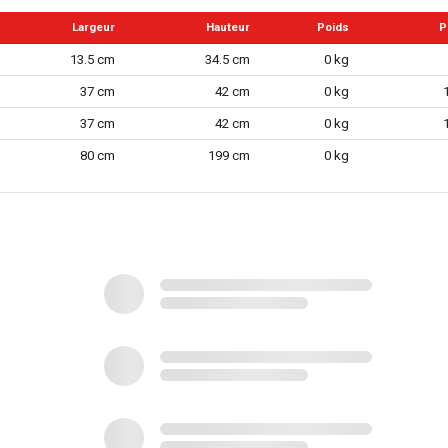
Largeur
Hauteur
Poids
P
13.5 cm
34.5 cm
0 kg
37 cm
42 cm
0 kg
12.5 mm
37 cm
42 cm
0 kg
80 cm
199 cm
0 kg
3
BMC (boîtier soufflé)
0.388 kg
388 g