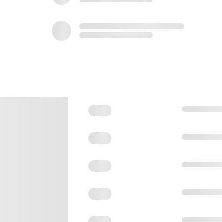
Gauche, Droit
0 min-1
2900 min-1
4350 strks/min
0 strks/min
2000 min-1