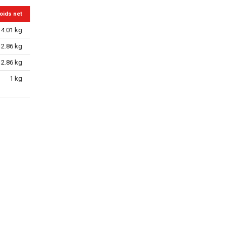
oids net
4.01 kg
12.86 kg
12.86 kg
1 kg