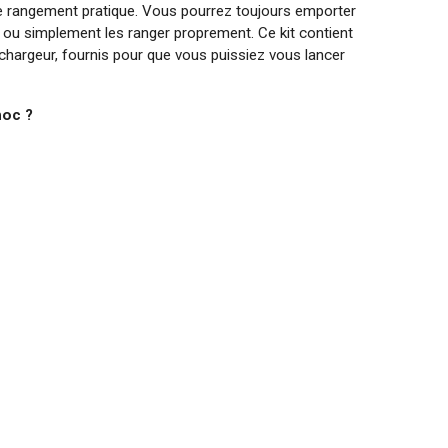
 de rangement pratique. Vous pourrez toujours emporter
 ou simplement les ranger proprement. Ce kit contient
 chargeur, fournis pour que vous puissiez vous lancer
hoc ?
ie vous serrez ou desserrez rapidement les écrous et
le pratique si vous voulez manipuler les boulons de
son couple élevé de 220 Nm, il nécessite un minimum
mpatible avec tous les appareils 20 V de Dual Power.
000 mAh. Le chargeur est compatible avec les
ower.
c :
un couple maximal de 220 Nm. C’est vous qui choisissez
esse de 0 min-1 à 2900 min-1 et une fréquence de
s par minute). Ainsi, vous pouvez adapter l’outil à