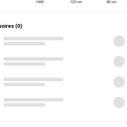
1440
120 cm
80 cm
oires (0)