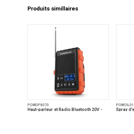
Produits simillaires
POWDP8070
POWOIL01
Haut-parleur et Radio Bluetooth 20V -
Spray d'
DAB+/FM - excl. batterie et chargeur