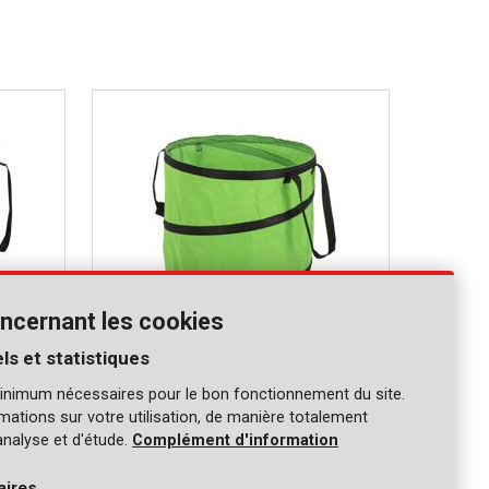
ncernant les cookies
ls et statistiques
POWXGSG3
inimum nécessaires pour le bon fonctionnement du site.
Sac de jardin 85L - vert
ormations sur votre utilisation, de manière totalement
analyse et d'étude.
Complément d'information
aires