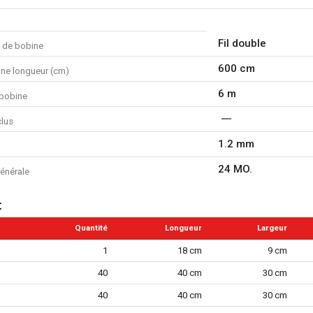
Fil double
l de bobine
600 cm
ine longueur (cm)
6 m
bobine
clus
1.2 mm
24 MO.
énérale
t
Quantité
Longueur
Largeur
1
18 cm
9 cm
40
40 cm
30 cm
40
40 cm
30 cm