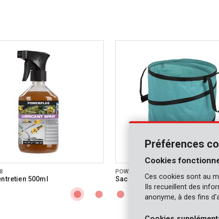
Préférences co
Cookies fonctionne
8
POWXGSG1
Ces cookies sont au m
entretien 500ml
Sac de jardin 85L - turquoise
Ils recueillent des inf
anonyme, à des fins d'
Cookies supplément