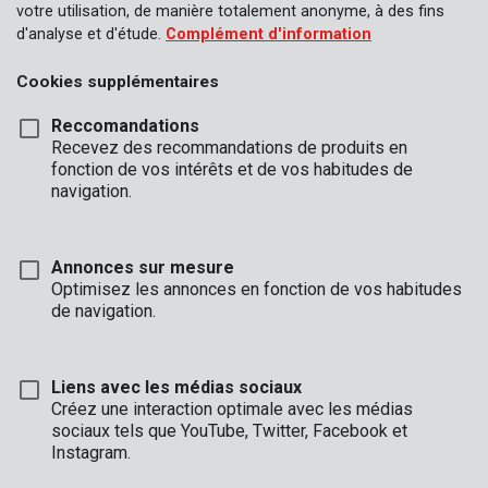
votre utilisation, de manière totalement anonyme, à des fins
d'analyse et d'étude.
Complément d'information
Cookies supplémentaires
Reccomandations
Recevez des recommandations de produits en
fonction de vos intérêts et de vos habitudes de
navigation.
Annonces sur mesure
Optimisez les annonces en fonction de vos habitudes
de navigation.
Liens avec les médias sociaux
Description
Créez une interaction optimale avec les médias
sociaux tels que YouTube, Twitter, Facebook et
Ce tournevis cruciforme TX6 a une lame de 75 mm et est
Instagram.
fabriqué en acier S2 de haute qualité. La pointe est aimantée, ce
qui rend vos travaux de vissage plus faciles. La poignée souple