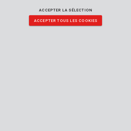
s'adapte à la plupart des bobines pour débroussailleuses et
coupe-bordures. Grâce à sa structure tordue, vous coupez
ACCEPTER LA SÉLECTION
encore plus net et plus vite. Le fil a un diamètre de 1,6 mm et
ACCEPTER TOUS LES COOKIES
une longueur de 25 m.
TÉLÉCHARGER IMAGES
Spécifications techniques
Contenu de la boîte
1x fil coupe-bordures
Outil
1.60
Diamètre bobine
mm
25 m
Longueur bobine