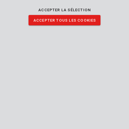
Vous devez bricoler ou peindre à l'intérieur de chez vous ? Cette
bâche protègera vos meubles contre la poussière, la saleté et la
ACCEPTER LA SÉLECTION
peinture. Vous pouvez également vous en servir pour couvrir
ACCEPTER TOUS LES COOKIES
votre matériel à l'extérieur.
TÉLÉCHARGER IMAGES
Spécifications techniques
Contenu de la boîte
1x couvercle de protection
Outil
Intérieur
et
Utilisable intérieur extérieur
extérieur
Réutilisable
Protection