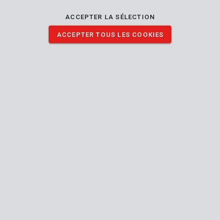
mm. Vous devez bricoler ou peindre à l'intérieur de chez vous ?
Cette bâche protègera vos meubles contre la poussière, la
ACCEPTER LA SÉLECTION
saleté et la peinture. Vous pouvez également vous en servir
ACCEPTER TOUS LES COOKIES
pour couvrir votre matériel à l'extérieur.
TÉLÉCHARGER IMAGES
Spécifications techniques
Contenu de la boîte
1x couvercle de protection
Outil
Intérieur
Utilisable intérieur extérieur
Réutilisable
Protection
des