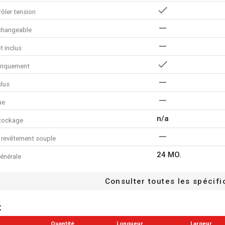
ôler tension
rchangeable
t inclus
triquement
clus
ue
n/a
tockage
 revêtement souple
24 MO.
énérale
Consulter toutes les spécifi
t
Quantité
Longueur
Largeur