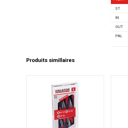
ST
IN
OUT
PAL
Produits simillaires