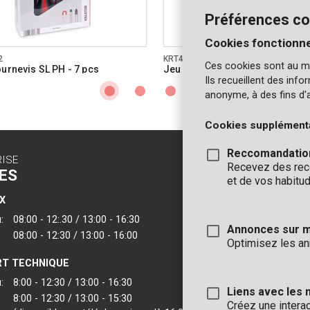
Préférences co
Cookies fonctionne
2
KRT400003
Ces cookies sont au m
ournevis SL PH - 7 pcs
Jeu de tournevis SL PZ - 7 pcs
Ils recueillent des inf
anonyme, à des fins d'
Cookies supplément
Reccomandatio
RISE
CONTACT
Recevez des reco
ES
INFO
et de vos habitud
X
BUREAUX
:
08:00 - 12:.30 / 13:00 - 16:30
VARO - Vic. Van
Annonces sur 
08:00 - 12:30 / 13:00 - 16:00
Joseph Van Instr
Optimisez les an
2500 Lier - Belgi
T TECHNIQUE
VARO IBERICA
:
8:00 - 12:30 / 13:00 - 16:30
Liens avec les 
8:00 - 12:30 / 13:00 - 15:30
Créez une intera