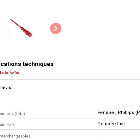
ications techniques
e la boîte
rnevis
Fendue , Phillips (
urnevis (tête)
Poignée fixe
ournevis
nterchangeables