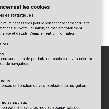
ncernant les cookies
ls et statistiques
KRT400004
inimum nécessaires pour le bon fonctionnement du site.
Jeu de tournevis multi - 44 pcs
ormations sur votre utilisation, de manière totalement
analyse et d'étude.
Complément d'information
aires
ns
mmandations de produits en fonction de vos intérêts
es de navigation.
GÉNÉRAL
 Rompuy nv
+32 (0)3 292 92 92
mesure
aat 9
info@varo.com
nonces en fonction de vos habitudes de navigation.
que
SUPPORT TECHNIQUE
+32 (0)3 292 92 90
support@varo.com
médias sociaux
ction optimale avec les médias sociaux tels que