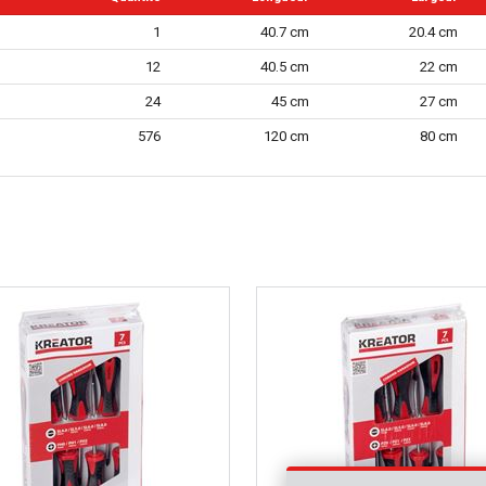
1
40.7 cm
20.4 cm
12
40.5 cm
22 cm
24
45 cm
27 cm
576
120 cm
80 cm