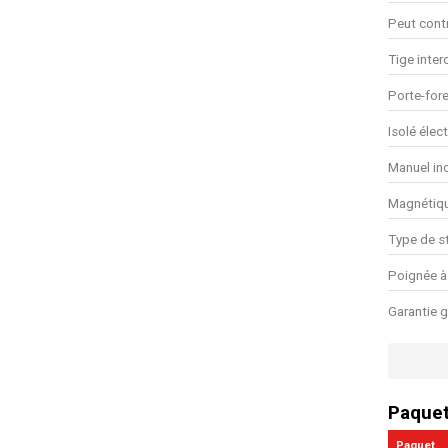
Peut contr
Tige inte
Porte-fore
Isolé élec
Manuel in
Magnétiq
Type de s
Poignée à
Garantie g
Paque
Paquet