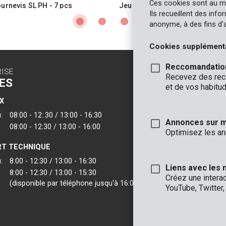
Ces cookies sont au m
ournevis SL PH - 7 pcs
Jeu de tournevis SL PZ - 7 pcs
Ils recueillent des inf
anonyme, à des fins d'
Cookies supplément
Reccomandatio
RISE
CONTACT
Recevez des reco
ES
INFO
et de vos habitud
X
BUREAUX
:
08:00 - 12:.30 / 13:00 - 16:30
VARO - Vic. Van
Annonces sur 
08:00 - 12:30 / 13:00 - 16:00
Joseph Van Instr
Optimisez les an
2500 Lier - Belgi
T TECHNIQUE
VARO IBERICA
:
8:00 - 12:30 / 13:00 - 16:30
Liens avec les 
8:00 - 12:30 / 13:00 - 15:30
Créez une intera
(disponible par téléphone jusqu'à 16:00)
YouTube, Twitter