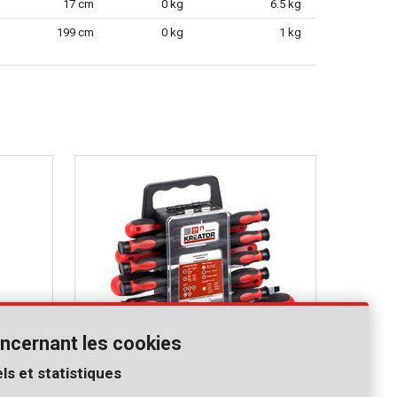
17 cm
0 kg
6.5 kg
199 cm
0 kg
1 kg
ncernant les cookies
ls et statistiques
KRT400004