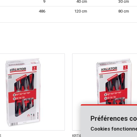
9
40 cm
30 cm
486
120 cm
80 cm
Préférences co
Cookies fonctionne
2
KRT400003