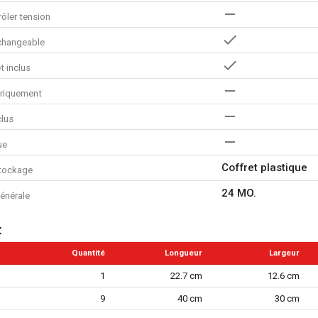
ôler tension
rchangeable
t inclus
triquement
clus
ue
Coffret plastique
tockage
24 MO.
énérale
t
Quantité
Longueur
Largeur
1
22.7 cm
12.6 cm
9
40 cm
30 cm