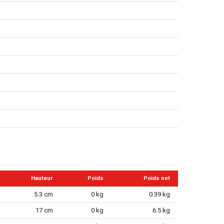
Hauteur
Poids
Poids net
5.3 cm
0 kg
0.39 kg
17 cm
0 kg
6.5 kg