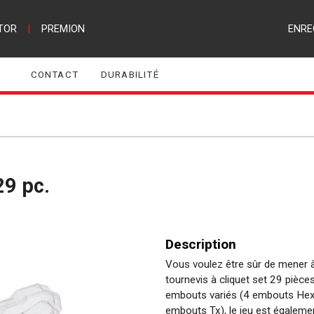
TOR
|
PREMION
ENRE
CONTACT
DURABILITÉ
29 pc.
Description
Vous voulez être sûr de mener à 
tournevis à cliquet set 29 pièces
embouts variés (4 embouts Hex
embouts Tx), le jeu est égaleme