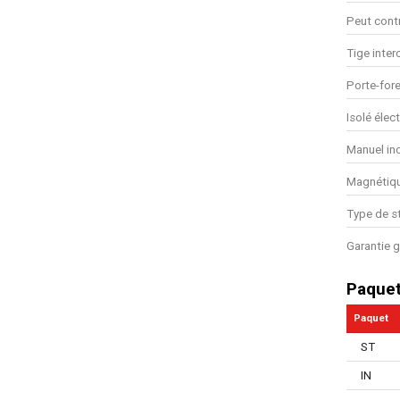
Peut contr
Tige inte
Porte-fore
Isolé élec
Manuel in
Magnétiq
Type de s
Garantie g
Paque
Paquet
ST
IN