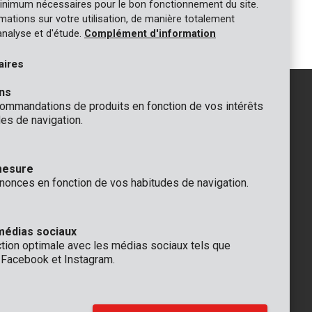
inimum nécessaires pour le bon fonctionnement du site.
Jeu de tournevis multi - 44 pcs
ormations sur votre utilisation, de manière totalement
analyse et d'étude.
Complément d'information
aires
ns
mmandations de produits en fonction de vos intérêts
es de navigation.
GÉNÉRAL
 Rompuy nv
+32 (0)3 292 92 92
mesure
aat 9
info@varo.com
nonces en fonction de vos habitudes de navigation.
que
SUPPORT TECHNIQUE
+32 (0)3 292 92 90
support@varo.com
médias sociaux
ction optimale avec les médias sociaux tels que
, Facebook et Instagram.