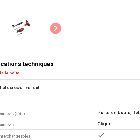
ications techniques
e la boîte
chet screwdriver set
Porte embouts, Têt
urnevis (tête)
Cliquet
ournevis
nterchangeables