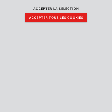
polit rapidement et facilement le métal. Ces disques présentent
chacun une dimension de Ø115 x 22 x 6 mm.
ACCEPTER LA SÉLECTION
ACCEPTER TOUS LES COOKIES
TÉLÉCHARGER IMAGES
Spécifications techniques
Contenu de la boîte
3x disque de coupe
Outil
Centre
Forme du disque
enfoncé
22.2
Dimension de l’alésage
mm
Meuler/ébarber
13300
Vitesse de rotation
min-1