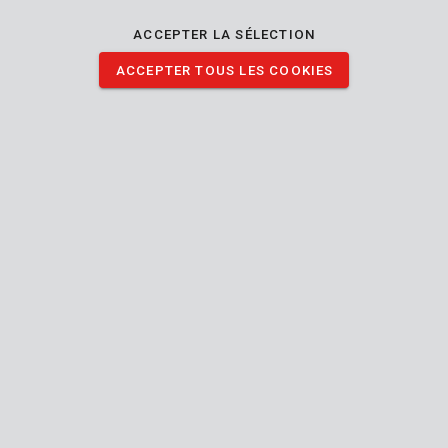
facilement le métal. Ces disques présentent chacun une
dimension de Ø125 x 22 x 2,5 mm.
ACCEPTER LA SÉLECTION
ACCEPTER TOUS LES COOKIES
TÉLÉCHARGER IMAGES
Spécifications techniques
Contenu de la boîte
6x disque de coupe
Outil
Centre
Forme du disque
enfoncé
22.2
Dimension de l’alésage
mm
Meuler/ébarber
12200
Vitesse de rotation
min-1