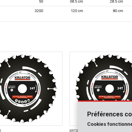
50
38.5 cm
28.5 cm
3200
120 cm
80 cm
Préférences co
Cookies fonctionne
2
KRT020303