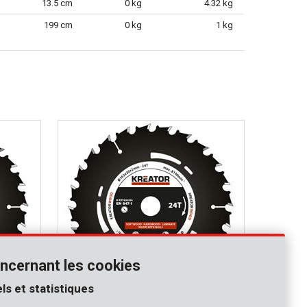
13.5 cm
0 kg
4.32 kg
199 cm
0 kg
1 kg
ncernant les cookies
ls et statistiques
KRT020304