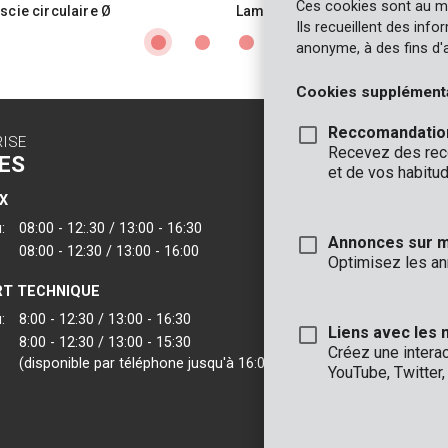
Ces cookies sont au m
scie circulaire Ø
Lame de scie circulaire Ø
2,0mm 24T
160x20x2,0mm 24T
Ils recueillent des inf
anonyme, à des fins d'
Cookies supplément
Reccomandatio
RISE
CONTACT
Recevez des reco
ES
INFO
et de vos habitud
X
BUREAUX
:
08:00 - 12:.30 / 13:00 - 16:30
VARO - Vic. Van
Annonces sur 
08:00 - 12:30 / 13:00 - 16:00
Joseph Van Instr
Optimisez les an
2500 Lier - Belgi
T TECHNIQUE
VARO IBERICA
:
8:00 - 12:30 / 13:00 - 16:30
Liens avec les 
8:00 - 12:30 / 13:00 - 15:30
Créez une intera
(disponible par téléphone jusqu'à 16:00)
YouTube, Twitter