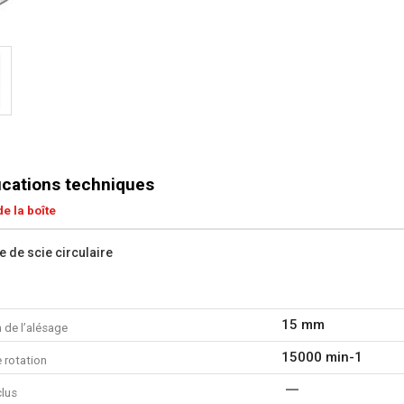
ications techniques
e la boîte
e de scie circulaire
15 mm
 de l’alésage
15000 min-1
 rotation
clus