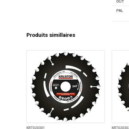
OUT
PAL
Produits simillaires
KRT020301
KRT02030