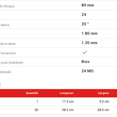
89 mm
de disque
24
20 °
 dents
1.80 mm
1.30 mm
de la lame
d'extension
Bois
n pour (matériel)
24 MO.
énérale
t
Quantité
Longueur
Largeur
1
11.5 cm
9.3 cm
50
38.5 cm
28.5 cm