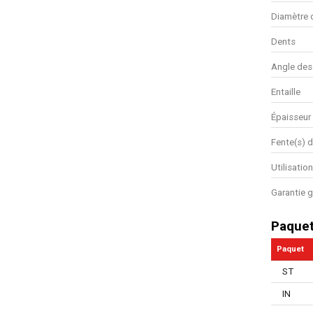
Diamètre 
Dents
Angle des
Entaille
Épaisseur 
Fente(s) 
Utilisatio
Garantie g
Paque
Paquet
ST
IN