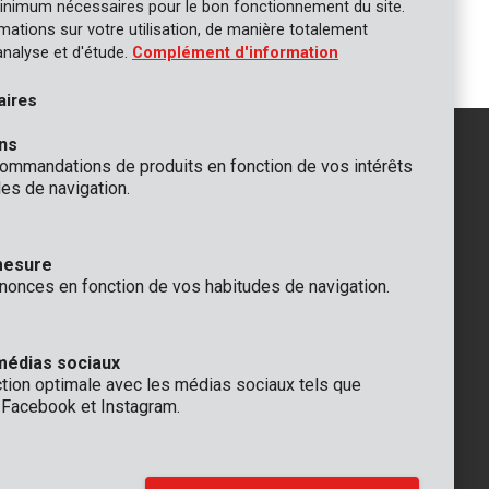
inimum nécessaires pour le bon fonctionnement du site.
Lame de scie circulaire Ø
165x20x2,0mm 24T
ormations sur votre utilisation, de manière totalement
analyse et d'étude.
Complément d'information
aires
ns
mmandations de produits en fonction de vos intérêts
es de navigation.
GÉNÉRAL
 Rompuy nv
+32 (0)3 292 92 92
mesure
aat 9
info@varo.com
nonces en fonction de vos habitudes de navigation.
que
SUPPORT TECHNIQUE
+32 (0)3 292 92 90
support@varo.com
médias sociaux
ction optimale avec les médias sociaux tels que
, Facebook et Instagram.