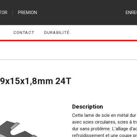
TOR
|
PREMION
ENRE
CONTACT
DURABILITÉ
Ø 89x15x1,8mm 24T
Description
Cette lame de scie en métal du
avec scies circulaires, scies à t
dur sans problème. L'alliage d'a
refroidissement et une coupe pr