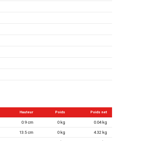
Hauteur
Poids
Poids net
0.9 cm
0 kg
0.04 kg
13.5 cm
0 kg
4.32 kg