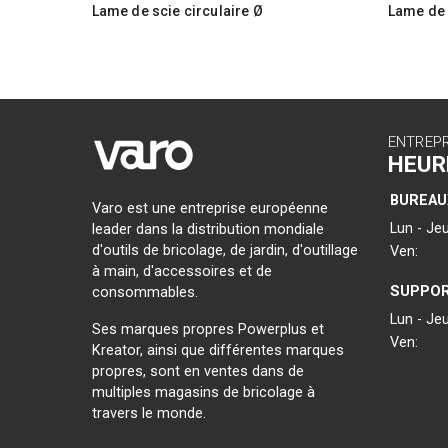
Lame de scie circulaire Ø
Lame de 
135x20x2,0mm 24T
150x20x
ENTREP
HEUR
BUREAU
Varo est une entreprise européenne
Lun - Jeu
leader dans la distribution mondiale
d'outils de bricolage, de jardin, d'outillage
Ven:
à main, d'accessoires et de
SUPPOR
consommables.
Lun - Jeu
Ses marques propres Powerplus et
Ven:
Kreator, ainsi que différentes marques
propres, sont en ventes dans de
multiples magasins de bricolage à
travers le monde.