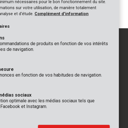
inimum nécessaires pour le bon fonctionnement du site.
Lame de scie circulaire Ø
115x20x2,0mm 24T
ormations sur votre utilisation, de manière totalement
analyse et d'étude.
Complément d'information
aires
ns
mmandations de produits en fonction de vos intérêts
es de navigation.
GÉNÉRAL
 Rompuy nv
+32 (0)3 292 92 92
mesure
aat 9
info@varo.com
nonces en fonction de vos habitudes de navigation.
que
SUPPORT TECHNIQUE
+32 (0)3 292 92 90
support@varo.com
médias sociaux
ction optimale avec les médias sociaux tels que
, Facebook et Instagram.