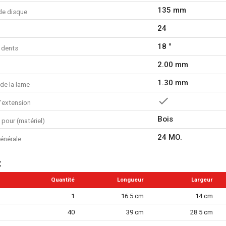
135 mm
de disque
24
18 °
 dents
2.00 mm
1.30 mm
de la lame
d'extension
Bois
n pour (matériel)
24 MO.
énérale
t
Quantité
Longueur
Largeur
1
16.5 cm
14 cm
40
39 cm
28.5 cm