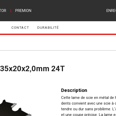
TOR
|
PREMION
ENRE
CONTACT
DURABILITÉ
Ø 135x20x2,0mm 24T
Description
Cette lame de scie en métal de
dents convient avec une scie à o
tendre ou dur sans problème. L'a
et une coupe précise. La lame es