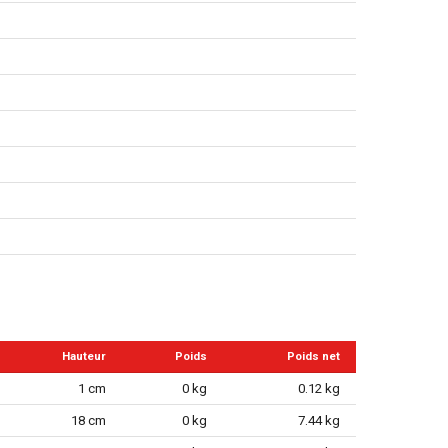
Hauteur
Poids
Poids net
1 cm
0 kg
0.12 kg
18 cm
0 kg
7.44 kg