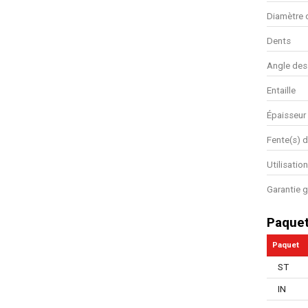
Diamètre 
Dents
Angle des
Entaille
Épaisseur 
Fente(s) 
Utilisatio
Garantie g
Paque
Paquet
ST
IN