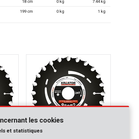
18 cm
0 kg
7.44 kg
199 cm
0 kg
1 kg
ncernant les cookies
ls et statistiques
KRT020305