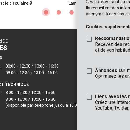
Ces cookies sont au m
scie circulaire Ø
Lame de scie circulaire Ø
2,0mm 24T
165x20x2,0mm 24T
Ils recueillent des inf
anonyme, à des fins d'
Cookies supplément
Reccomandatio
RISE
CONTACT
Recevez des reco
ES
INFO
et de vos habitud
X
BUREAUX
:
08:00 - 12:.30 / 13:00 - 16:30
VARO - Vic. Van
Annonces sur 
08:00 - 12:30 / 13:00 - 16:00
Joseph Van Instr
Optimisez les an
2500 Lier - Belgi
T TECHNIQUE
VARO IBERICA
:
8:00 - 12:30 / 13:00 - 16:30
Liens avec les 
8:00 - 12:30 / 13:00 - 15:30
Créez une intera
(disponible par téléphone jusqu'à 16:00)
YouTube, Twitter