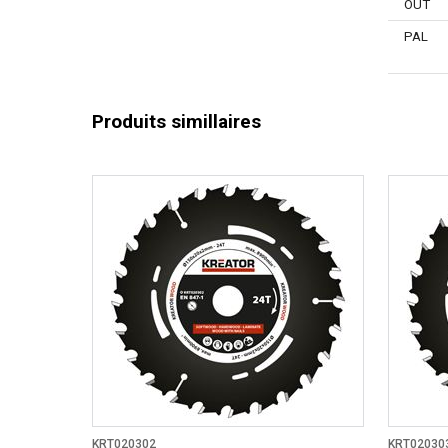
OUT
PAL
Produits simillaires
KRT020302
KRT02030