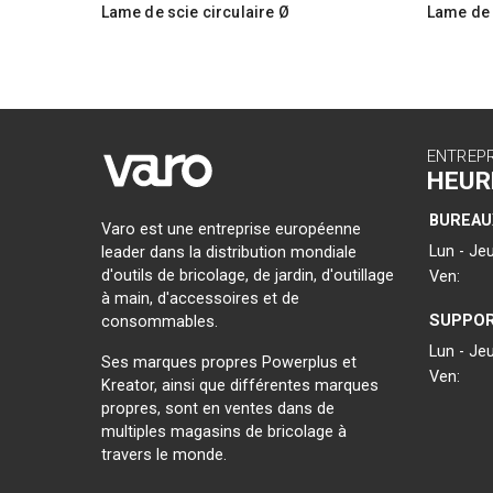
Lame de scie circulaire Ø
Lame de 
150x20x2,0mm 24T
160x20x
ENTREP
HEUR
BUREAU
Varo est une entreprise européenne
Lun - Jeu
leader dans la distribution mondiale
d'outils de bricolage, de jardin, d'outillage
Ven:
à main, d'accessoires et de
SUPPOR
consommables.
Lun - Jeu
Ses marques propres Powerplus et
Ven:
Kreator, ainsi que différentes marques
propres, sont en ventes dans de
multiples magasins de bricolage à
travers le monde.