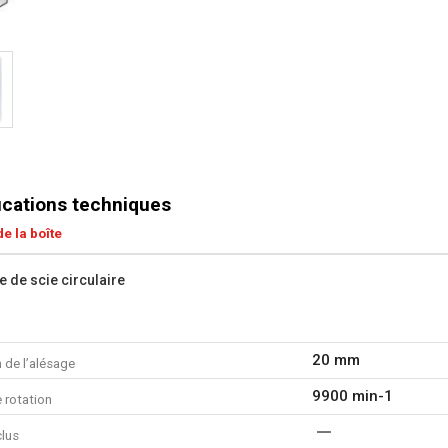
ications techniques
e la boîte
e de scie circulaire
20 mm
 de l’alésage
9900 min-1
 rotation
clus