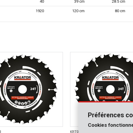
40
39 cm
28.5 cm
1920
120 cm
80 cm
Préférences co
Cookies fonctionne
3
KRT020304