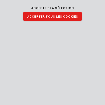
forets de 1,5-13 mm. Vous pouvez aussi bien utiliser des forets
SDS-plus que de simples forets grâce à l'adaptateur SDS
ACCEPTER LA SÉLECTION
également fourni. Par conséquent, vous n'avez pas besoin de
ACCEPTER TOUS LES COOKIES
clé à molette.
TÉLÉCHARGER IMAGES
Spécifications techniques
Contenu de la boîte
1x keyless chuck with lock
Outil
Mandrin sans clé
Manuel inclus
Système de verrouillage
24
Garantie générale