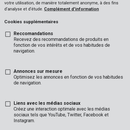
votre utilisation, de manière totalement anonyme, à des fins
d'analyse et d'étude.
Complément d'information
Cookies supplémentaires
Reccomandations
Recevez des recommandations de produits en
fonction de vos intérêts et de vos habitudes de
navigation.
Annonces sur mesure
Optimisez les annonces en fonction de vos habitudes
de navigation.
Liens avec les médias sociaux
Description
Créez une interaction optimale avec les médias
sociaux tels que YouTube, Twitter, Facebook et
Ce foret pour béton présente un diamètre de 10 mm et une
Instagram.
longueur de 120 mm. La pointe de forage en carbure a la forme
d'un burin avec lequel vous pouvez forer dans le béton avec une