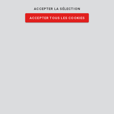
grande précision sans être gêné par la poussière.
ACCEPTER LA SÉLECTION
TÉLÉCHARGER IMAGES
ACCEPTER TOUS LES COOKIES
Spécifications techniques
Contenu de la boîte
1x foret - béton
Outil
Plat-
Type de connexion (outil-accessoire)
mandrin
10 mm
Diamètre de l'arbre
10 mm
Diamètre de la tête
Manuel inclus
120 mm
Longueur (mm)