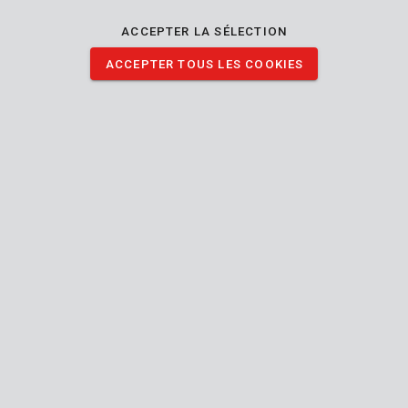
grande précision sans être gêné par la poussière.
ACCEPTER LA SÉLECTION
TÉLÉCHARGER IMAGES
ACCEPTER TOUS LES COOKIES
Spécifications techniques
Contenu de la boîte
1x foret - béton
Outil
Plat-
Type de connexion (outil-accessoire)
mandrin
4 mm
Diamètre de l'arbre
4 mm
Diamètre de la tête
Manuel inclus
75 mm
Longueur (mm)