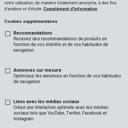
votre utilisation, de manière totalement anonyme, à des fins
d'analyse et d'étude.
Complément d'information
Cookies supplémentaires
Reccomandations
Recevez des recommandations de produits en
fonction de vos intérêts et de vos habitudes de
navigation.
Annonces sur mesure
Optimisez les annonces en fonction de vos habitudes
de navigation.
Liens avec les médias sociaux
Description
Créez une interaction optimale avec les médias
sociaux tels que YouTube, Twitter, Facebook et
Ce foret pour béton présente un diamètre de 4 mm et une
Instagram.
longueur de 75 mm. La pointe de forage en carbure a la forme
d'un burin avec lequel vous pouvez forer dans le béton avec une