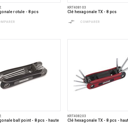
2
KRT408103
gonale rotule - 8 pcs
Clé hexagonale TX - 8 pcs
OMPARER
COMPARER
2
KRT408203
onale ball point - 8 pcs - haute
Clé hexagonale TX - 8 pcs - haut