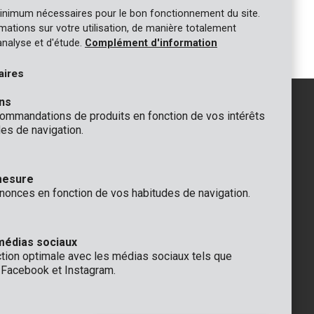
inimum nécessaires pour le bon fonctionnement du site.
1
2
ormations sur votre utilisation, de manière totalement
analyse et d'étude.
Complément d'information
aires
ns
mmandations de produits en fonction de vos intérêts
es de navigation.
GÉNÉRAL
 Rompuy nv
+32 (0)3 292 92 92
mesure
aat 9
info@varo.com
nonces en fonction de vos habitudes de navigation.
que
SUPPORT TECHNIQUE
+32 (0)3 292 92 90
support@varo.com
médias sociaux
ction optimale avec les médias sociaux tels que
, Facebook et Instagram.