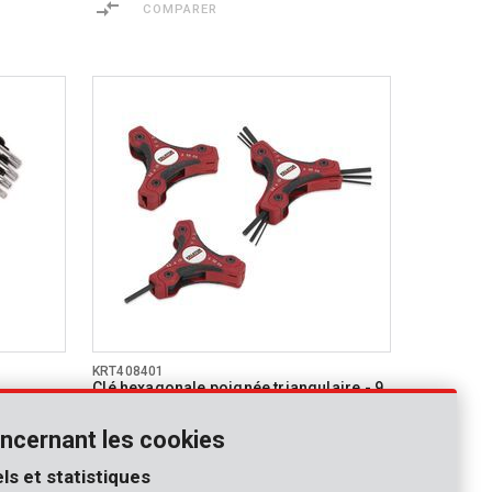
COMPARER
KRT408401
Clé hexagonale poignée triangulaire - 9
pcs
ncernant les cookies
COMPARER
ls et statistiques