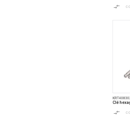
C
KRT40830
Clé hexa
C