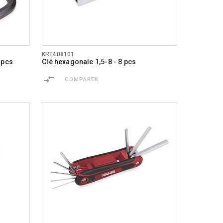
KRT408101
 pcs
Clé hexagonale 1,5-8 - 8 pcs
COMPARER