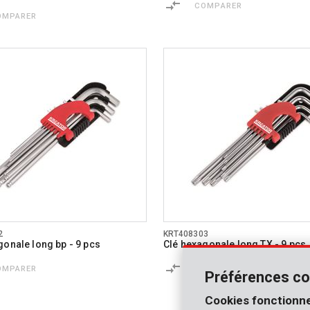
COMPARER
OMPARER
2
KRT408303
gonale long bp - 9 pcs
Clé hexagonale long TX - 9 pcs
OMPARER
COMPARER
Préférences co
Cookies fonctionne