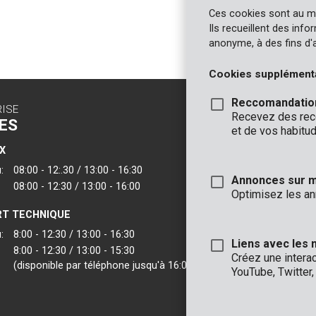
Ces cookies sont au m
Ils recueillent des inf
anonyme, à des fins d'
Cookies supplément
Reccomandatio
RISE
CONTACT
Recevez des reco
ES
INFO
et de vos habitud
X
BUREAUX
:
08:00 - 12:.30 / 13:00 - 16:30
VARO - Vic. Van
Annonces sur 
08:00 - 12:30 / 13:00 - 16:00
Joseph Van Instr
Optimisez les an
2500 Lier - Belgi
T TECHNIQUE
VARO IBERICA
:
8:00 - 12:30 / 13:00 - 16:30
Liens avec les 
8:00 - 12:30 / 13:00 - 15:30
Créez une intera
(disponible par téléphone jusqu'à 16:00)
YouTube, Twitter