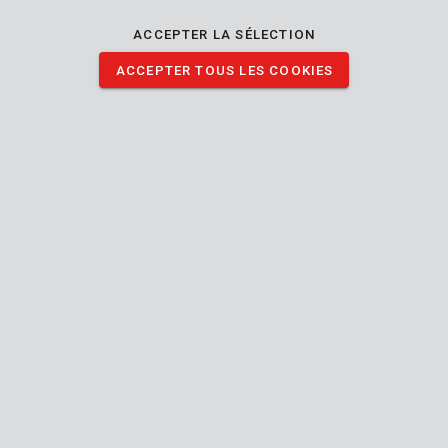
KRT010402
ACCEPTER LA SÉLECTION
Foret béton Ø 4x75mm
ACCEPTER TOUS LES COOKIES
KRT010403
Foret béton Ø 5x85mm