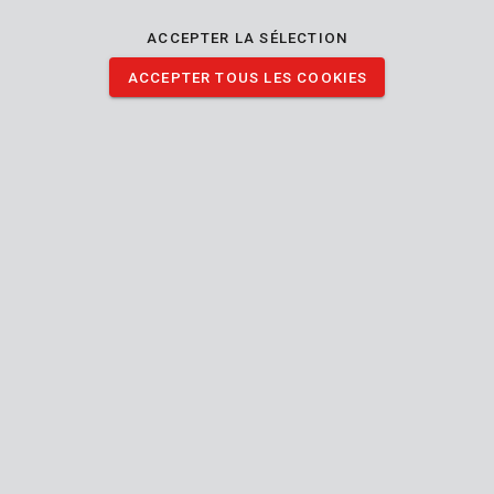
ACCEPTER LA SÉLECTION
KRT662001
ACCEPTER TOUS LES COOKIES
Couverture de protection 0,03mm 4x5m
KRT663001
Couverture de protection 0,1mm 2x6m