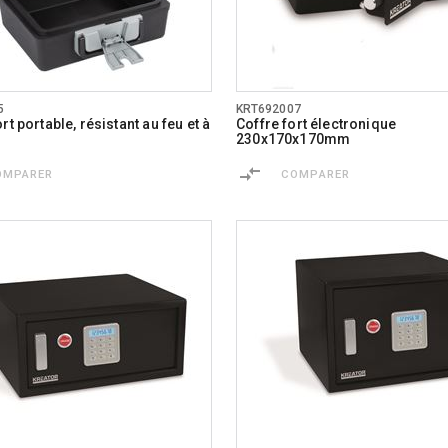
5
KRT692007
rt portable, résistant au feu et à
Coffre fort électronique
230x170x170mm
OMPARER
COMPARER