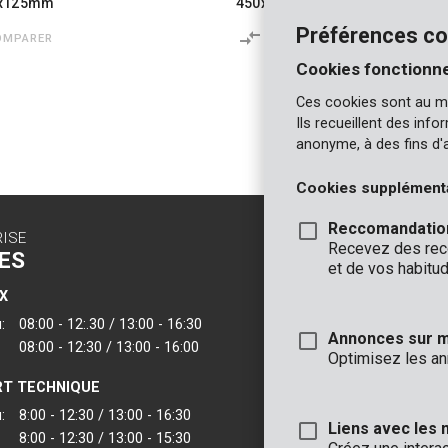
5x125mm
450x330x395mm résistant au f
Préférences co
OMPARER
COMPARER
Cookies fonctionne
Ces cookies sont au m
Ils recueillent des inf
anonyme, à des fins d'
Cookies supplément
Reccomandatio
RISE
CONTACT
Recevez des reco
ES
INFO
et de vos habitud
X
BUREAUX
:
08:00 - 12:.30 / 13:00 - 16:30
VARO - Vic. Van
Annonces sur 
08:00 - 12:30 / 13:00 - 16:00
Joseph Van Instr
Optimisez les an
2500 Lier - Belgi
T TECHNIQUE
VARO IBERICA
:
8:00 - 12:30 / 13:00 - 16:30
Liens avec les 
8:00 - 12:30 / 13:00 - 15:30