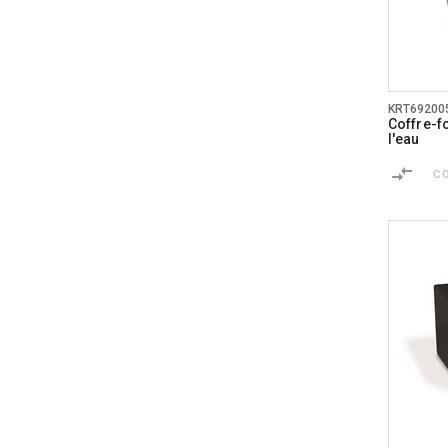
KRT69200
Coffre-fo
l'eau
C