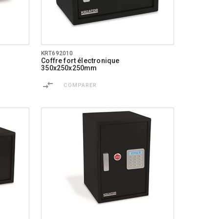
KRT692010
Coffre fort électronique
350x250x250mm
COMPARER