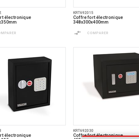
2
KRT692015
rt électronique
Coffre fort électronique
0x350mm
348x300x400mm
OMPARER
COMPARER
3
KRT692030
rt électronique
Coffre fort électronique