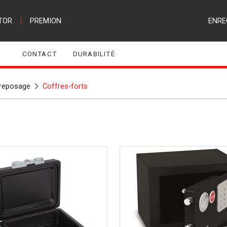
TOR
|
PREMION
ENRE
CONTACT
DURABILITÉ
treposage
Coffres-forts