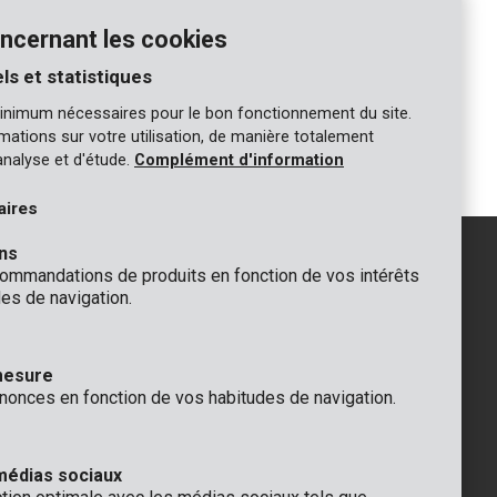
eu
électronique
ncernant les cookies
COMPARER
ls et statistiques
inimum nécessaires pour le bon fonctionnement du site.
1
ormations sur votre utilisation, de manière totalement
analyse et d'étude.
Complément d'information
aires
ns
mmandations de produits en fonction de vos intérêts
es de navigation.
GÉNÉRAL
 Rompuy nv
+32 (0)3 292 92 92
mesure
aat 9
info@varo.com
nonces en fonction de vos habitudes de navigation.
que
SUPPORT TECHNIQUE
+32 (0)3 292 92 90
support@varo.com
médias sociaux