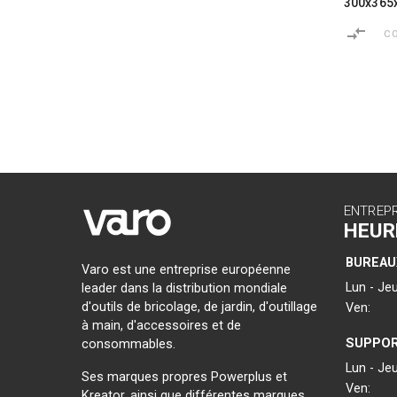
300x36
C
ENTREP
HEUR
BUREAU
Varo est une entreprise européenne
Lun - Jeu
leader dans la distribution mondiale
d'outils de bricolage, de jardin, d'outillage
Ven:
à main, d'accessoires et de
SUPPOR
consommables.
Lun - Jeu
Ses marques propres Powerplus et
Ven:
Kreator, ainsi que différentes marques