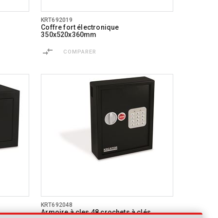
KRT692019
Coffre fort électronique
350x520x360mm
COMPARER
KRT692048
Armoire à cles 48 crochets à clés