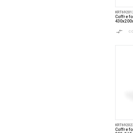
KRT69201
Coffre fo
430x20
C
KRT69202
Coffre fo