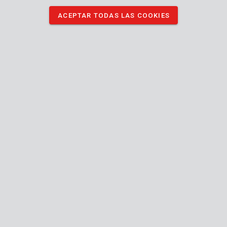
ACEPTAR TODAS LAS COOKIES
POWX1326
Multiherramienta rotativa 160W - 226 acc.
POWAIR0011