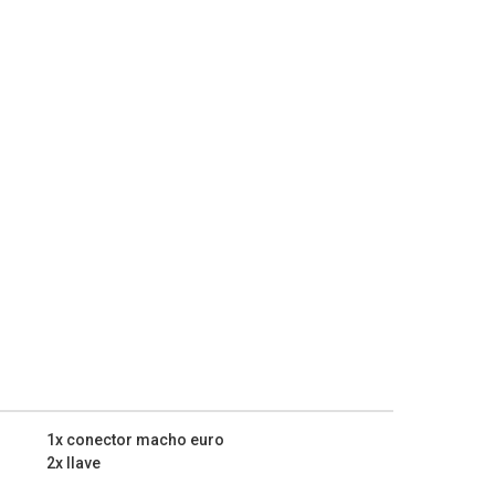
1x conector macho euro
2x llave