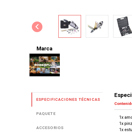
Marca
Especi
ESPECIFICACIONES TÉCNICAS
Contenido
PAQUETE
1x amo
1x pin
ACCESORIOS
1x est