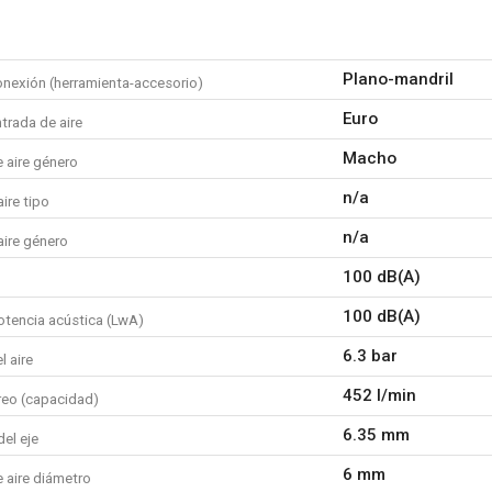
Plano-mandril
onexión (herramienta-accesorio)
Euro
trada de aire
Macho
 aire género
n/a
aire tipo
n/a
aire género
100 dB(A)
100 dB(A)
otencia acústica (LwA)
6.3 bar
l aire
452 l/min
reo (capacidad)
6.35 mm
el eje
6 mm
 aire diámetro