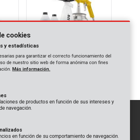
de cookies
s y estadísticas
sarias para garantizar el correcto funcionamiento del
 uso de nuestro sitio web de forma anónima con fines
POWAIR0014
gación.
Más información.
Chorreador de arena Neumática
170L/min 1000ml
nes
ciones de productos en función de sus intereses y
de navegación.
IÓN
nalizados
GENERAL
ncios en función de su comportamiento de navegación.