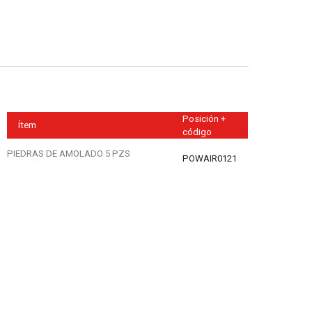
Posición +
Ítem
código
PIEDRAS DE AMOLADO 5 PZS
POWAIR0121