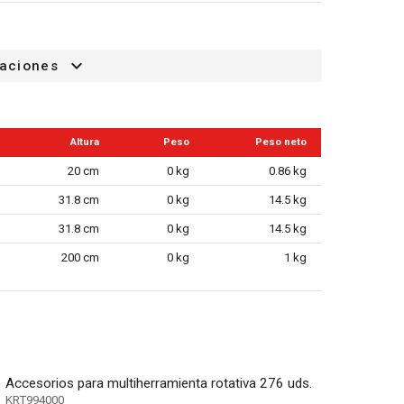
caciones
a por soplado)
Altura
Peso
Peso neto
20 cm
0 kg
0.86 kg
31.8 cm
0 kg
14.5 kg
31.8 cm
0 kg
14.5 kg
200 cm
0 kg
1 kg
Accesorios para multiherramienta rotativa 276 uds.
KRT994000