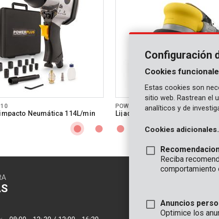
Configuración 
Cookies funcionale
Estas cookies son nece
sitio web. Rastrean el
010
POWAIR0013
analíticos y de investi
 impacto Neumática 114L/min
Lijadora excéntrica Neumático
240L/min
Cookies adicionales.
Recomendacio
Reciba recomenda
comportamiento 
RA
CONTACTO
AS
INFORMAC
Anuncios perso
OFICINA
Optimice los anu