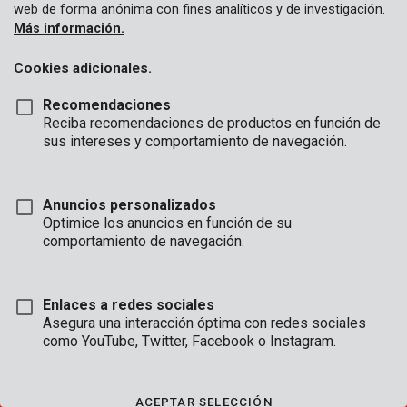
web de forma anónima con fines analíticos y de investigación.
Más información.
Cookies adicionales.
APERTURA
Recomendaciones
HORAS
Reciba recomendaciones de productos en función de
sus intereses y comportamiento de navegación.
OFICINA
Lun - Jue:
08:00 - 12:.30 / 13:00 - 16:30
Vie:
08:00 - 12:30 / 13:00 - 16:00
Anuncios personalizados
Optimice los anuncios en función de su
SERVICIO TÉCNICO
comportamiento de navegación.
Lun - Jue:
8:00 - 12:30 / 13:00 - 16:30
Vie:
8:00 - 12:30 / 13:00 - 15:30
(accesible por teléfono hasta las 16:00)
Enlaces a redes sociales
Asegura una interacción óptima con redes sociales
como YouTube, Twitter, Facebook o Instagram.
CONDICIONES DE VENTA
|
CONDITIONS DE GARANTÍA
|
CONDICIONES GENERALES
ACEPTAR SELECCIÓN