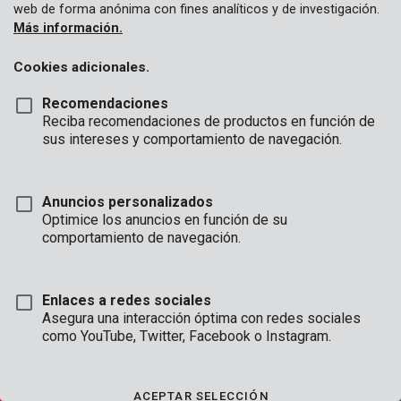
web de forma anónima con fines analíticos y de investigación.
Más información.
Cookies adicionales.
APERTURA
Recomendaciones
HORAS
Reciba recomendaciones de productos en función de
sus intereses y comportamiento de navegación.
OFICINA
Lun - Jue:
08:00 - 12:.30 / 13:00 - 16:30
Vie:
08:00 - 12:30 / 13:00 - 16:00
Anuncios personalizados
Optimice los anuncios en función de su
SERVICIO TÉCNICO
comportamiento de navegación.
Lun - Jue:
8:00 - 12:30 / 13:00 - 16:30
Vie:
8:00 - 12:30 / 13:00 - 15:30
(accesible por teléfono hasta las 16:00)
Enlaces a redes sociales
Asegura una interacción óptima con redes sociales
como YouTube, Twitter, Facebook o Instagram.
CONDICIONES DE VENTA
|
CONDITIONS DE GARANTÍA
|
CONDICIONES GENERALES
ACEPTAR SELECCIÓN