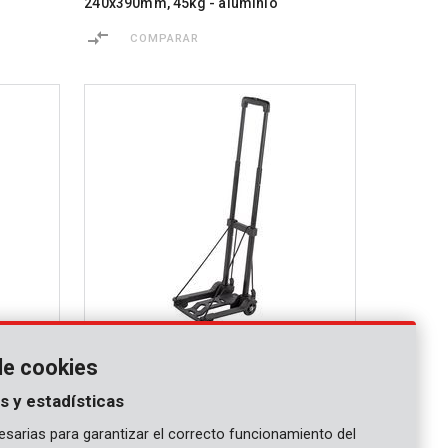
240x390mm, 45kg - aluminio
COMPARAR
KRT670205
de cookies
ido
Carretilla de mano 320x255mm, 40kg
s y estadísticas
COMPARAR
sarias para garantizar el correcto funcionamiento del