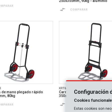
250x355mm, 90kg - aluminio
OMPARAR
COMPARAR
3
KRT670204
Configuración 
la de mano plegado rápido
Carretilla de mano plegado ráp
mm, 80kg
350x485mm, 120kg
Cookies funcionale
OMPARAR
COMPARAR
Estas cookies son nece