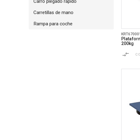
Carro plegado rápido
Carretillas de mano
Rampa para coche
KRT67000
Platafor
200kg
C