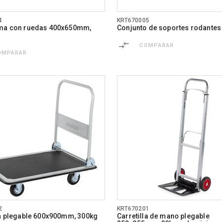
4
KRT670005
rma con ruedas 400x650mm,
Conjunto de soportes rodantes
COMPARAR
OMPARAR
2
KRT670201
la plegable 600x900mm, 300kg
Carretilla de mano plegable