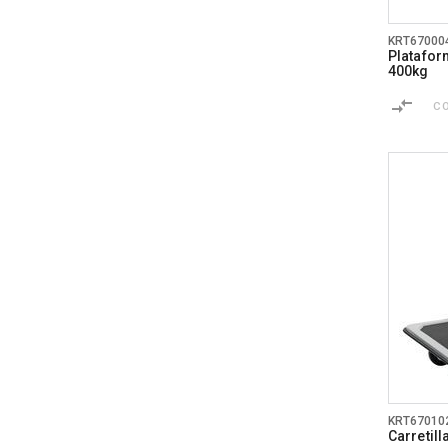
KRT67000
Platafo
400kg
C
KRT67010
Carretil