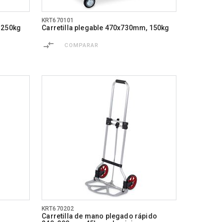
KRT670101
 250kg
Carretilla plegable 470x730mm, 150kg
COMPARAR
KRT670202
Carretilla de mano plegado rápido