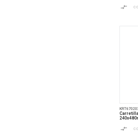
C
KRT67020
Carretil
240x480
C