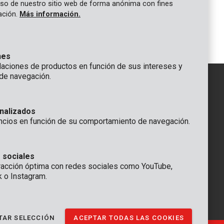
 uso de nuestro sitio web de forma anónima con fines
gación.
Más información.
1
2
nes
ciones de productos en función de sus intereses y
de navegación.
IÓN
nalizados
GENERAL
ncios en función de su comportamiento de navegación.
 Rompuy nv
+32 (0)3 292 92 92
aat 9
info@varo.com
a
SERVICIO TÉCNICO
 sociales
racción óptima con redes sociales como YouTube,
+32 (0)3 292 92 90
k o Instagram.
support@varo.com
TAR SELECCIÓN
ACEPTAR TODAS LAS COOKIES