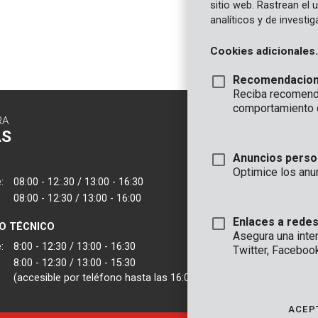
sitio web. Rastrean el
analíticos y de investi
Cookies adicionales.
Recomendacio
Reciba recomenda
comportamiento 
RA
CONTACTO
AS
INFORMAC
Anuncios perso
OFICINA
Optimice los anu
:
08:00 - 12:.30 / 13:00 - 16:30
VARO - Vic. Van
08:00 - 12:30 / 13:00 - 16:00
Joseph Van Instr
2500 Lier - Bélgic
Enlaces a redes
IO TÉCNICO
Asegura una inte
VARO IBERICA
:
8:00 - 12:30 / 13:00 - 16:30
Twitter, Faceboo
8:00 - 12:30 / 13:00 - 15:30
(accesible por teléfono hasta las 16:00)
ACEP