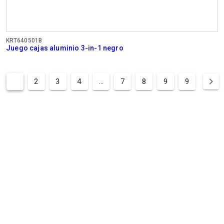
KRT640501B
Juego cajas aluminio 3-in-1 negro
1
2
3
4
...
7
8
9
9
APERTURA
HORAS
OFICINA
Lun - Jue:
08:00 - 12:.30 / 13:00 - 16:30
Vie:
08:00 - 12:30 / 13:00 - 16:00
SERVICIO TÉCNICO