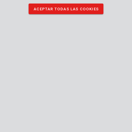
ACEPTAR TODAS LAS COOKIES
KRT662001
Cubierta protectora 0,03mm 4x5m
KRT663001
Cubierta protectora 0,1mm 2x6m