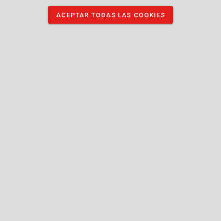
ACEPTAR TODAS LAS COOKIES
KRTGR67130
Enrollador manguera 20m
KRTGR6001