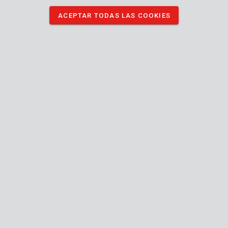
ACEPTAR TODAS LAS COOKIES
POWDP2560
Ingletadora telescópico 20V Ø 210 mm - excl.Batería y
cargador - 1 ACC.
POWX0700T