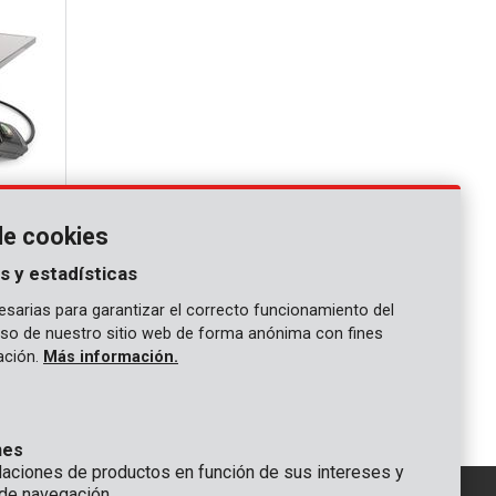
de cookies
180mm - 1
s y estadísticas
sarias para garantizar el correcto funcionamiento del
 uso de nuestro sitio web de forma anónima con fines
gación.
Más información.
1
nes
ciones de productos en función de sus intereses y
de navegación.