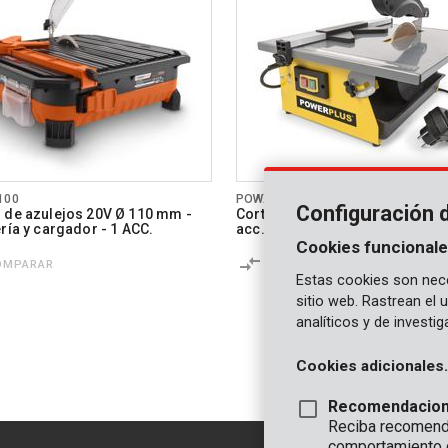
100
POWX2300
Configuración 
 de azulejos 20V Ø 110 mm -
Cortador de azulejos 800W Ø 
ría y cargador - 1 ACC.
acc.
Cookies funcionale
OMPARAR
COMPARAR
Estas cookies son nece
sitio web. Rastrean el
analíticos y de investi
Cookies adicionales.
Recomendacio
Reciba recomenda
comportamiento 