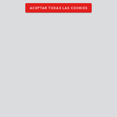
ACEPTAR TODAS LAS COOKIES
POWDPG7573
Sierra de podar inalámbrica sin escobillas 20V 150mm - excl.
batería y cargador - 1 acc.
POWDPG75385