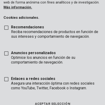
web de forma anónima con fines analíticos y de investigación.
Más información.
Cookies adicionales.
Recomendaciones
Reciba recomendaciones de productos en función de
sus intereses y comportamiento de navegación.
POWDPGCSS2
Anuncios personalizados
Motosierra sin escobillas 40V - incl.batería 2x20V 2.5AH y
Optimice los anuncios en función de su
cargador
comportamiento de navegación.
Disponible pronto
Enlaces a redes sociales
Asegura una interacción óptima con redes sociales
como YouTube, Twitter, Facebook o Instagram.
ACEPTAR SELECCIÓN