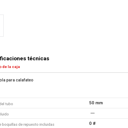
ficaciones técnicas
 de la caja
tola para calafateo
50 mm
del tubo
cluido
0 #
 boquillas de repuesto incluidas