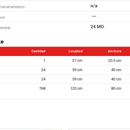
n/a
lmacenamiento
ave
24 MO.
eneral
te
Cantidad
Longitud
Anchura
1
37 cm
20.5 cm
24
59 cm
40 cm
24
59 cm
40 cm
768
120 cm
80 cm