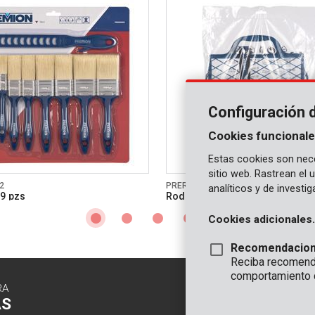
Configuración 
Cookies funcionale
Estas cookies son nece
sitio web. Rastrean el
2
PRER00003
analíticos y de investi
9 pzs
Rodillos para pintar acrílico 4 
Cookies adicionales.
Recomendacio
Reciba recomenda
comportamiento 
RA
CONTACTO
AS
INFORMAC