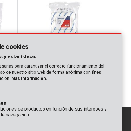
de cookies
s y estadísticas
sarias para garantizar el correcto funcionamiento del
 uso de nuestro sitio web de forma anónima con fines
PRER00004
gación.
Más información.
pzs
Rodillos para pintar acrílico 4 pzs
nes
ciones de productos en función de sus intereses y
de navegación.
IÓN