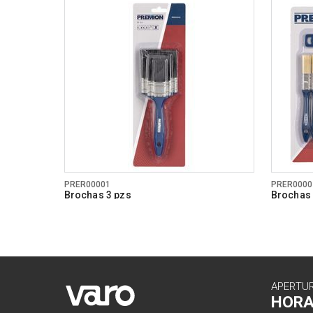
PRER00001
PRER0000
Brochas 3 pzs
Brochas 
APERTU
HOR