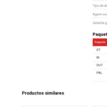
Tipo de a
Agarre su
Garantía g
Paque
Paquete
ST
IN
OUT
PAL
Productos similares