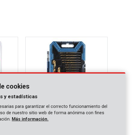
de cookies
s y estadísticas
sarias para garantizar el correcto funcionamiento del
 uso de nuestro sitio web de forma anónima con fines
PRER00024
gación.
Más información.
Conjunto de brocas metal HSS 18 pzs