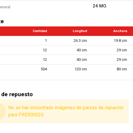
24 MO.
eneral
te
Cantidad
Longitud
Anchura
1
26.3 cm
19.8 cm
12
40 cm
29 cm
12
40 cm
29 cm
504
120 cm
80 cm
 de repuesto
No se han encontrado imágenes de piezas de repuesto
para PRER00020