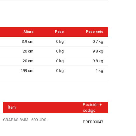
Altura
Peso
Peso neto
3.9 cm
0 kg
0.7 kg
20 cm
0 kg
9.8 kg
20 cm
0 kg
9.8 kg
199 cm
0 kg
1 kg
Posición +
Ítem
código
GRAPAS 8MM - 600 UDS.
PRER00047