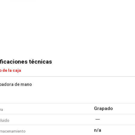
ficaciones técnicas
 de la caja
apadora de mano
Grapado
ra
cluido
n/a
lmacenamiento