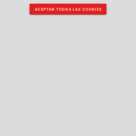
DESCARGAR IMÁGENES
ACEPTAR TODAS LAS COOKIES
Especificaciones técnicas
Contenido de la caja
9x cúter
Máquina
Cuchillo
desprendimiento
Tipo de cuchillo
rápido
Corta cuerda
Múltiples ángulos de corte
Retráctil
Manual incluido
Hoja(s) reemplazable