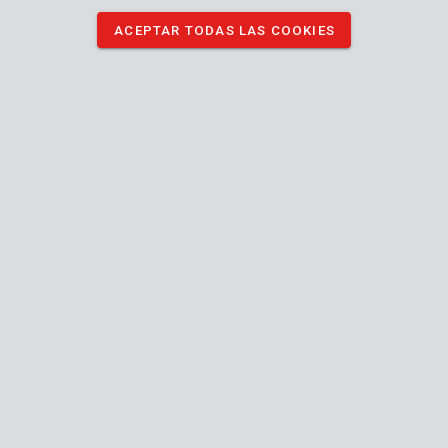
ACEPTAR TODAS LAS COOKIES
Especificaciones técnicas
Contenido de la caja
1x gafas de lectura
Máquina
Talla
Tamaño europeo
única
Unisex
Género
Resistentes al sol
Resistentes a los arañazos
+1.00
Potencias gafas de lectura
Manual incluido
Resistente a los rayos UV