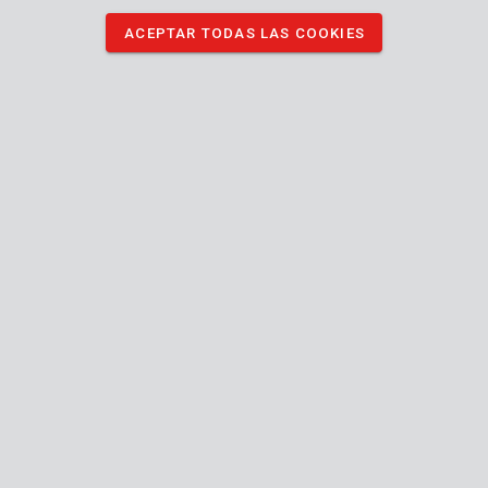
ACEPTAR TODAS LAS COOKIES
DESCARGAR IMÁGENES
Especificaciones técnicas
Contenido de la caja
1x gafas de lectura
Máquina
Talla
Tamaño europeo
única
Unisex
Género
Resistentes al sol
Resistentes a los arañazos
+1.00
Potencias gafas de lectura