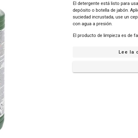
El detergente está listo para usa
depósito o botella de jabón. Apl
suciedad incrustada, use un cep
con agua a presión.
El producto de limpieza es de f
pruebas. Por lo tanto, puede es
instrucciones de seguridad del 
Lee la 
Para usar con la mayoría de hid
Sus principales especificaci
Capacidad: 1 L
Fragancia: Sin fragancia
Apto para todas las hidrolim