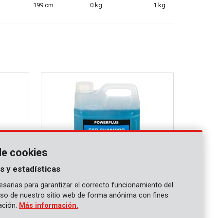
199 cm
0 kg
1 kg
de cookies
s y estadísticas
sarias para garantizar el correcto funcionamiento del
 uso de nuestro sitio web de forma anónima con fines
POWXG92035
gación.
Más información.
s 5L
Detergente Champú para coche 5L