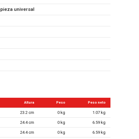
pieza universal
Altura
Peso
Peso neto
23.2 cm
0 kg
1.07 kg
24.4 cm
0 kg
6.59 kg
24.4 cm
0 kg
6.59 kg