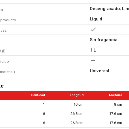
Desengrasado, Lim
ra
Liquid
 producto
 usar
Sin fragancia
1 L
 (l)
cluido
Universal
material)
te
Cantidad
Longitud
Anchura
1
10 cm
8 cm
6
26.8 cm
17.6 cm
6
26.8 cm
17.6 cm