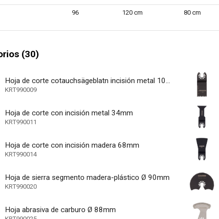
de estado del cargador de batería
96
120 cm
80 cm
de nivel de batería
e gancho y bucle
rios (30)
aire de extracción de polvo
rápido
Hoja de corte cotauchsägeblatn incisión metal 10mm
KRT990009
arranque suave
Hoja de corte con incisión metal 34mm
 regulable
KRT990011
 rápida - desmontaje sin herramientas
Hoja de corte con incisión madera 68mm
 de potencia
KRT990014
24000 /min
os máx.
Hoja de sierra segmento madera-plástico Ø 90mm
39000 /min
os mín.
KRT990020
cargable
Hoja abrasiva de carburo Ø 88mm
36 MO.
KRT990025
eneral