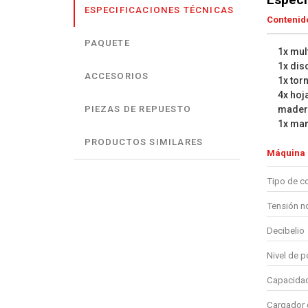
ESPECIFICACIONES TÉCNICAS
Contenido
PAQUETE
1x mul
1x dis
ACCESORIOS
1x torn
4x hoja
mader
PIEZAS DE REPUESTO
1x man
PRODUCTOS SIMILARES
Máquina
Tipo de c
Tensión n
Decibelio
Nivel de p
Capacidad 
Cargador 