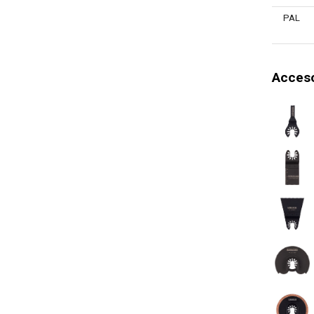
Indicador 
PAL
Indicador 
Sistema d
Acceso
Caudal de 
Cargador 
Motor de 
Velocidad
Liberación
Indicador
Movimient
Movimient
Batería re
Garantía g