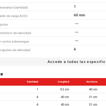
1
ecesarias (cantidad)
60 min
edio de carga ACDC
ipolvo
ectrónico de velocidad
n contra sobrecargas
6
 ajustes de velocidad
cluido
Accede a todas las especifi
 - cable de cargador incluido
te
BMC (caja moldead
lmacenamiento
Cantidad
Longitud
Anchura
ave
1
9.2 cm
40 cm
0.38 kg
 batería (kg)
4
40 cm
31 cm
380 g
 batería (g)
4
40 cm
31 cm