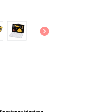
1x estuche
1x adaptador para aspirado
4x hoja de papel de lija - tr
3x hoja de papel de lija - tr
3x hoja de papel de lija - tr
1x manual de instrucciones
ficaciones técnicas