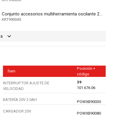
Conjunto accesorios multiherramienta oscilante 23 pzs
KRT990045
os
Posición +
Ítem
código
39
INTERRUPTOR AJUSTE DE
101.676.06
VELOCIDAD
BATERÍA 20V 2.0AH
POWXB90030
CARGADOR 20V
POWXB90080