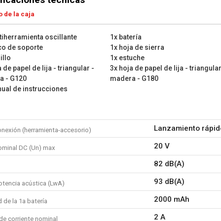
 de la caja
tiherramienta oscillante
1x batería
co de soporte
1x hoja de sierra
illo
1x estuche
 de papel de lija - triangular -
3x hoja de papel de lija - triangular
a - G120
madera - G180
ual de instrucciones
Lanzamiento rápid
onexión (herramienta-accesorio)
20 V
ominal DC (Un) max
82 dB(A)
93 dB(A)
otencia acústica (LwA)
2000 mAh
de la 1a batería
2 A
de corriente nominal