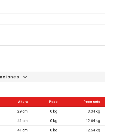
caciones
a por soplado)
Altura
Peso
Peso neto
29 cm
0 kg
3.04 kg
41 cm
0 kg
12.64 kg
41 cm
0 kg
12.64 kg