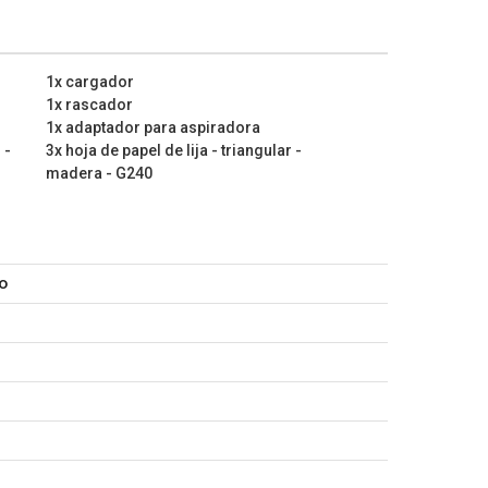
1x cargador
1x rascador
1x adaptador para aspiradora
 -
3x hoja de papel de lija - triangular -
madera - G240
o