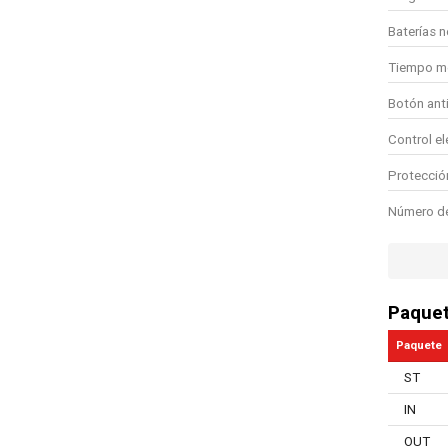
Baterías n
Tiempo m
Botón ant
Control el
Protecció
Número de
Manual in
Cargadores
Paque
Tipo de a
Paquete
Agarre su
ST
Peso de la
IN
Peso de la
OUT