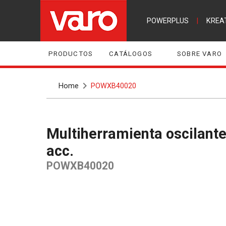
POWERPLUS
|
KREA
PRODUCTOS
CATÁLOGOS
SOBRE VARO
Home
POWXB40020
Multiherramienta oscilante sin escobillas 20V - incl. batería 20V 2.0Ah y cargador - 14
acc.
POWXB40020