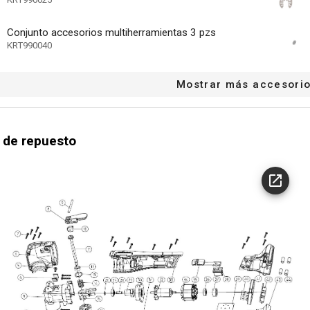
12 MO.
e la batería
Conjunto accesorios multiherramientas 3 pzs
KRT990040
Mostrar más accesori
 de repuesto