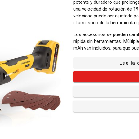
potente y duradero que prolonga 
una velocidad de rotación de 1
velocidad puede ser ajustada par
el accesorio de la herramienta q
Los accesorios se pueden cambi
rápida sin herramientas. Múltipl
mAh van incluidos, para que pu
asegura un fácil transporte y o
cuidadosamente todos los artíc
Lee la 
¿Qué es lo que incluye?
1x multiherramienta oscillan
1x batería
1x cargador
1x disco de soporte
1x hoja de sierra
1x rascador
1x tornillo