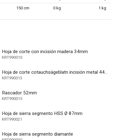
150 cm
0 kg
1 kg
Hoja de corte con incisión madera 34mm
KRT990010
Hoja de corte cotauchsägeblatn incisión metal 44mm
KRT990013
Rascador 52mm
KRT990015
Hoja de sierra segmento HSS Ø 87mm
KRT990021
Hoja de sierra segmento diamante
KRT990030