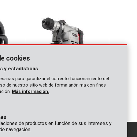
de cookies
s y estadísticas
sarias para garantizar el correcto funcionamiento del
 uso de nuestro sitio web de forma anónima con fines
POWC1030
gación.
Más información.
Martillo percutor 900W
nes
ciones de productos en función de sus intereses y
de navegación.