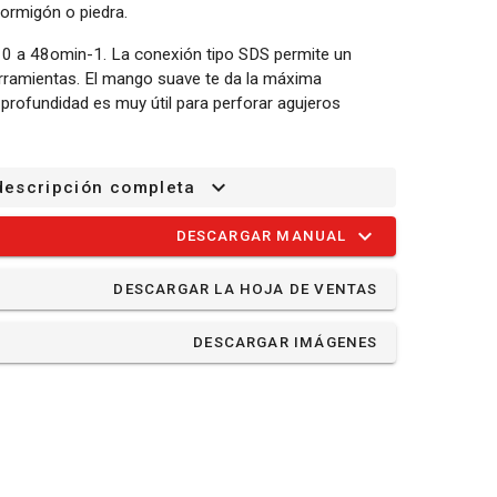
ormigón o piedra.
e 0 a 48omin-1. La conexión tipo SDS permite un
erramientas. El mango suave te da la máxima
 profundidad es muy útil para perforar agujeros
ado con un mando auxiliar desmontable que puede
descripción completa
y zurdos. El POWP3030 se sirve con una tapa para
 un puntero.
DESCARGAR MANUAL
DESCARGAR LA HOJA DE VENTAS
DESCARGAR IMÁGENES
)
 plano - 18x350mm
 punto - 320mm
 Ø 18x320mm