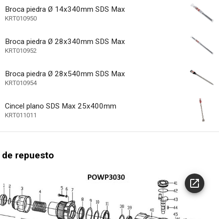
Broca piedra Ø 14x340mm SDS Max
1
 ajustes de velocidad
KRT010950
cluido
Broca piedra Ø 28x340mm SDS Max
BMC (caja moldead
lmacenamiento
KRT010952
ave
Broca piedra Ø 28x540mm SDS Max
del cable de bola giratorio
KRT010954
arranque suave
Cincel plano SDS Max 25x400mm
Derecha
KRT011011
 giro
e perforación
 regulable
 de repuesto
 rápida - desmontaje sin herramientas
 de potencia
ercutor