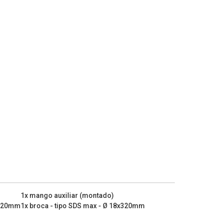
1x mango auxiliar (montado)
- 320mm
1x broca - tipo SDS max - Ø 18x320mm