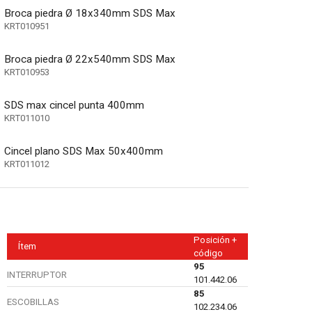
Broca piedra Ø 18x340mm SDS Max
KRT010951
Broca piedra Ø 22x540mm SDS Max
a por soplado)
KRT010953
SDS max cincel punta 400mm
KRT011010
Cincel plano SDS Max 50x400mm
KRT011012
Posición +
Ítem
código
95
INTERRUPTOR
101.442.06
85
ESCOBILLAS
102.234.06