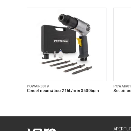
POWAIR0019
POWAIR0
Cincel neumático 216L/min 3500bpm
Set cinc
APERTU