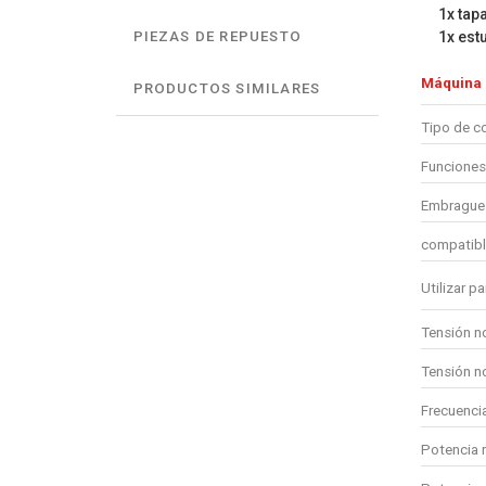
1x tap
1x est
PIEZAS DE REPUESTO
Máquina
PRODUCTOS SIMILARES
Tipo de c
Funciones
Embrague 
compatibl
Utilizar pa
Tensión n
Tensión n
Frecuenci
Potencia 