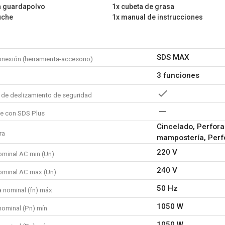
a guardapolvo
1x cubeta de grasa
uche
1x manual de instrucciones
SDS MAX
onexión (herramienta-accesorio)
3 funciones
de deslizamiento de seguridad
e con SDS Plus
Cincelado, Perfora
ra
mampostería, Perfo
220 V
ominal AC min (Un)
240 V
ominal AC max (Un)
50 Hz
a nominal (fn) máx
1050 W
nominal (Pn) mín
1050 W