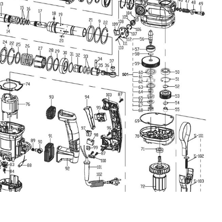
0 min-1
de rotación (n) min
480 min-1
 de rotación (n) máx
13 mm
 de perforación acero
40 mm
 de perforación madera
3780 strks/min
mpacto 1 máx.
38 mm
 de perforación hormigón
0 strks/min
mpacto 1 mín.
l cincel
48 MO.
eneral