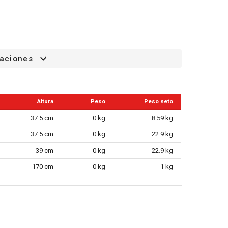
caciones
Altura
Peso
Peso neto
37.5 cm
0 kg
8.59 kg
37.5 cm
0 kg
22.9 kg
39 cm
0 kg
22.9 kg
170 cm
0 kg
1 kg