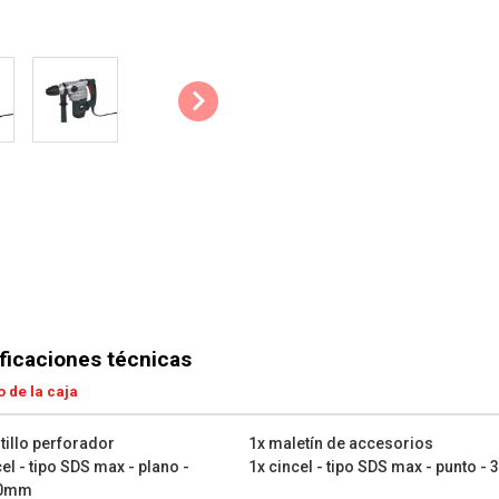
1x cubeta de grasa
1x llave
1x estuche
1x manual de instrucciones
ficaciones técnicas
 de la caja
tillo perforador
1x maletín de accesorios
el - tipo SDS max - plano -
1x cincel - tipo SDS max - punto 
50mm