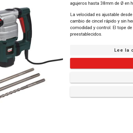
agujeros hasta 38mm de Ø en h
La velocidad es ajustable desd
cambio de cincel rápido y sin h
comodidad y control. El tope de
preestablecidos.
El Martillo percutor está equip
Lee la 
adaptarse a usuarios diestros 
polvo, 1 broca, un cincel plano y
¿Qué es lo que incluye?
1x martillo perforador
1x maletín de accesorios
1x mango auxiliar (montado
1x cincel - tipo SDS max -
1x cincel - tipo SDS max -
1x broca - tipo SDS max -
1x tapa guardapolvo