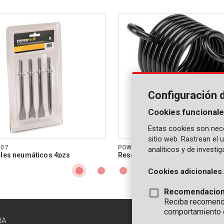
Configuración 
Cookies funcionale
Estas cookies son nece
sitio web. Rastrean el
107
POWAIR0108
analíticos y de investi
eles neumáticos 4pzs
Resorte para cincel neumático
Cookies adicionales.
Recomendacio
Reciba recomenda
comportamiento 
RA
CONTACTO