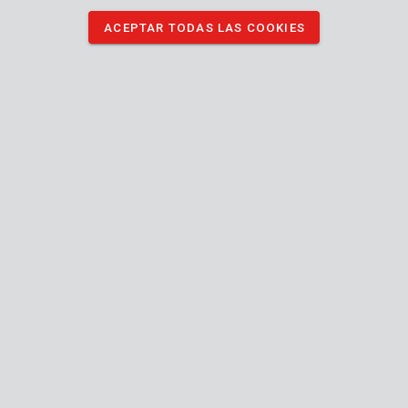
ACEPTAR TODAS LAS COOKIES
Sus especificaciones técnicas clave:
Contenidos: 1 L
Tipo de aceite: Mineral
Punto álgido: 245 °C
Índice de viscosidad: 98
Viscosidad a 40°: 150 mm²/s
Lee la descripción completa
DESCARGAR IMÁGENES
Especificaciones técnicas
Contenido de la caja
1x aceite de cadena 1L
Máquina
Aceite