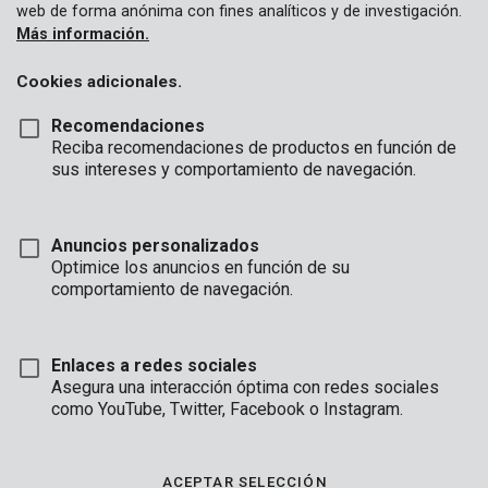
web de forma anónima con fines analíticos y de investigación.
Más información.
Cookies adicionales.
Recomendaciones
Reciba recomendaciones de productos en función de
sus intereses y comportamiento de navegación.
Anuncios personalizados
Optimice los anuncios en función de su
Marca
comportamiento de navegación.
Enlaces a redes sociales
Asegura una interacción óptima con redes sociales
como YouTube, Twitter, Facebook o Instagram.
Descripción
Este foco LED está equipado con un sensor de movimiento
infrarrojo pasivo que puede detectar los movimientos de
ACEPTAR SELECCIÓN