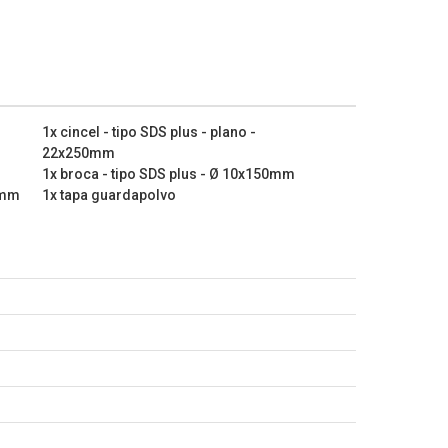
e ningún cable o tubería que esté detrás de la pared.
ones técnicas:
s/min
1x cincel - tipo SDS plus - plano -
22x250mm
0 min-1
1x broca - tipo SDS plus - Ø 10x150mm
madera: 25 mm
0mm
1x tapa guardapolvo
iedra: 20 mm
hormigón: 26 mm
e acero: 10 mm
)
 plano - 22x250mm
 punto - 250mm
- Ø 10x150mm
- Ø 12x150mm