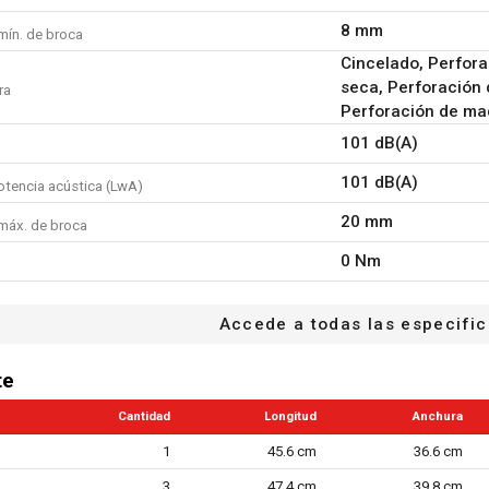
1x broca - tipo SDS plus -
8 mm
mín. de broca
1x tapa guardapolvo
Cincelado, Perfora
1x estuche
seca, Perforación 
ra
1x manual de instrucciones
Perforación de mad
101 dB(A)
101 dB(A)
otencia acústica (LwA)
20 mm
máx. de broca
0 Nm
20 mm
 capacidad de perforación
Accede a todas las especifi
No aplicable
s sin llave
te
No aplicable
e bloqueo automático
Cantidad
Longitud
Anchura
1
45.6 cm
36.6 cm
1
ecesarias (cantidad)
3
47.4 cm
39.8 cm