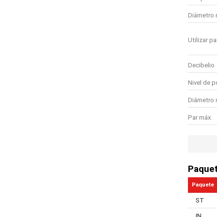
Diámetro 
Utilizar pa
Decibelio
Nivel de p
Diámetro 
Par máx.
Piedra de
Portabroca
Paque
Mandril d
Paquete
Mandril
ST
Baterías n
IN