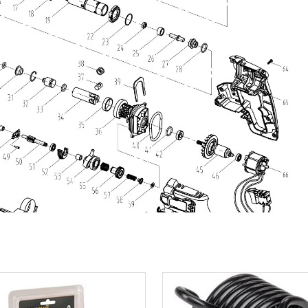
l cincel
36 MO.
eneral