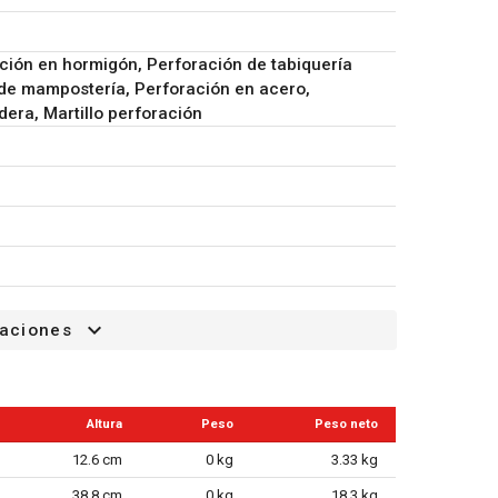
 Ø 8x150mm
ción en hormigón, Perforación de tabiquería
de mampostería, Perforación en acero,
era, Martillo perforación
caciones
Altura
Peso
Peso neto
12.6 cm
0 kg
3.33 kg
38.8 cm
0 kg
18.3 kg