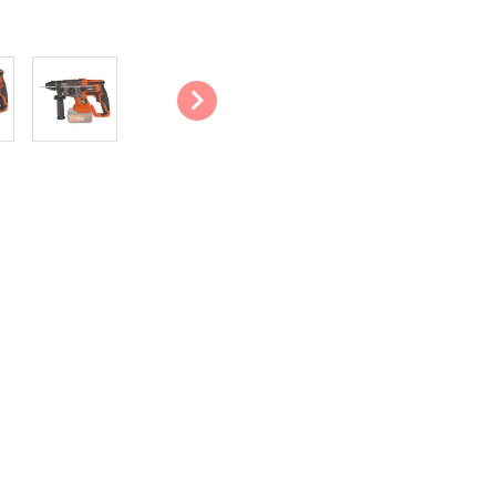
Tope de profundidad: La herram
le permite taladrar múltiples ag
Protección contra las sobrecarg
eléctrico se sobrecaliente y s
cuando hay un fuerte aumento d
Motor sin escobillas: Este marti
motor sin escobillas. Minimiza 
mantenimiento.
Agarre suave: El material suav
comodidad, lo que hace que sea 
durante más tiempo.
Consejos & trucos:
Cuando utilice un taladro pe
cómoda. Además, mantenga el
pared. Esto evita que el tala
demasiado ancho.
Asegúrese de usar un detec