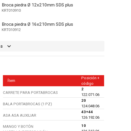
Broca piedra Ø 12x210mm SDS plus
KRT010910
Broca piedra Ø 16x210mm SDS plus
KRT010912
os
Posición +
Ítem
código
2
CARRETE PARA PORTABROCAS
122.071.06
20
BALA PORTABROCAS (1 PZ)
124.048.06
43+44
ASA ASA AUXILIAR
126.192.06
10
MANGO Y BOTÓN