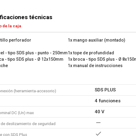
de perforar, para que no dañ
Sus principales especificaci
ficaciones técnicas
Potencia nominal: 40 V
 de la caja
Energía de impacto: 5 J
Tasa de impacto: 4800 strk
tillo perforador
1x mango auxiliar (montado)
Par máx.: 0 Nm
Velocidad de rotación: 105
cel - tipo SDS plus - punto - 250mm
1x tope de profundidad
Capacidad de perforación 
ca - tipo SDS plus - Ø 12x150mm
1x broca - tipo SDS plus - Ø 8x15
Capacidad de perforación p
uche
1x manual de instrucciones
Capacidad de perforación 
Capacidad de perforación d
¿Qué es lo que incluye?
SDS PLUS
onexión (herramienta-accesorio)
1x martillo perforador
4 funciones
1x mango auxiliar (montado
1x cincel - tipo SDS plus -
40 V
ominal DC (Un) max
1x cincel - tipo SDS plus -
1x tope de profundidad
de deslizamiento de seguridad
1x broca - tipo SDS plus 
e con SDS Plus
1x broca - tipo SDS plus 