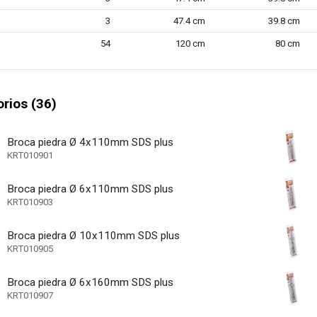
No aplicable
ectrónico de velocidad
3
47.4 cm
39.8 cm
e reducción de vibraciones
54
120 cm
80 cm
n contra sobrecargas
ble
rios (36)
5 J
 impacto (julios)
1
 ajustes de velocidad
Broca piedra Ø 4x110mm SDS plus
KRT010901
cluido
 - cable de cargador incluido
Broca piedra Ø 6x110mm SDS plus
KRT010903
BMC (caja moldead
lmacenamiento
Broca piedra Ø 10x110mm SDS plus
ave
KRT010905
No aplicable
de nivel de batería
Broca piedra Ø 6x160mm SDS plus
arranque suave
KRT010907
Izquierda, Derech
 giro