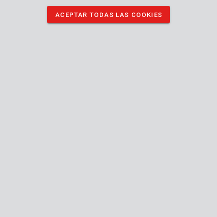
ACEPTAR TODAS LAS COOKIES
Descripción
Este set de aire neumático con 4 cinceles, es adecuado para
muchos martillos neumáticos de demolición.
DESCARGAR IMÁGENES
Especificaciones técnicas
Contenido de la caja
4x cincel
Máquina
Hex 10
Tipo de conexión (herramienta-accesorio)
mm
20 mm
Anchura de la cabeza
Manual incluido