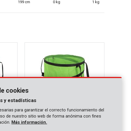
199 cm
0 kg
1 kg
de cookies
s y estadísticas
sarias para garantizar el correcto funcionamiento del
 uso de nuestro sitio web de forma anónima con fines
POWXGSG3
gación.
Más información.
Saco jardín 85L - verde