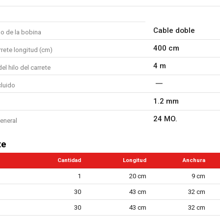
Cable doble
lo de la bobina
400 cm
rrete longitud (cm)
4 m
el hilo del carrete
cluido
1.2 mm
24 MO.
eneral
te
Cantidad
Longitud
Anchura
1
20 cm
9 cm
30
43 cm
32 cm
30
43 cm
32 cm