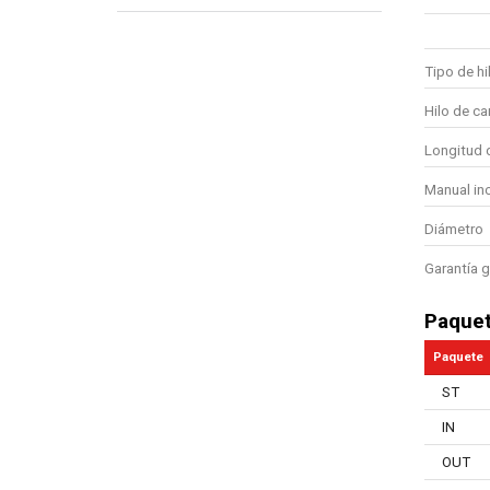
Tipo de hi
Hilo de ca
Longitud d
Manual in
Diámetro
Garantía g
Paque
Paquete
ST
IN
OUT