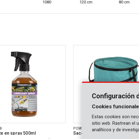
1080
120 cm
80 cm
Configuración 
Cookies funcionale
Estas cookies son nece
sitio web. Rastrean el
8
POWXGSG1
analíticos y de investi
te en spray 500ml
Saco jardín 85L - turquesa