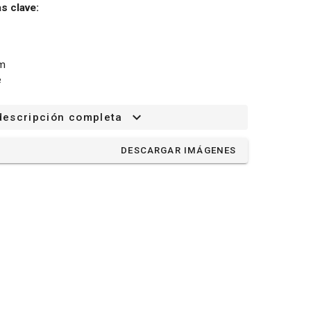
s clave:
mm
e
des POW605, POW63704T, POW6011P,
descripción completa
DESCARGAR IMÁGENES