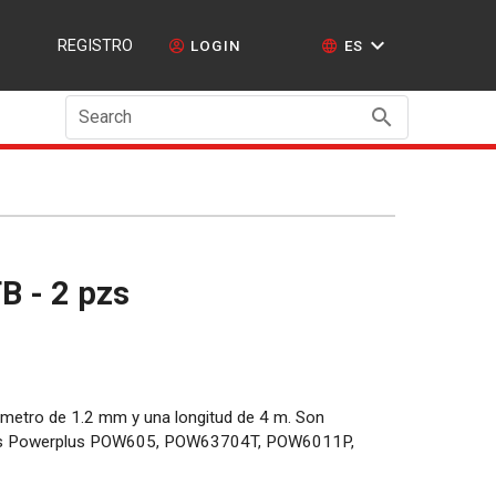
REGISTRO
LOGIN
ES
Search
B - 2 pzs
ámetro de 1.2 mm y una longitud de 4 m. Son
des Powerplus POW605, POW63704T, POW6011P,