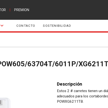
TOR
|
PREMION
CONTACTO
SOSTENIBILIDAD
ra POW605/63704T/6011P/XG6211T
Descripción
Estos 2 # carretes tienen un di
adecuados para los cortabor
POWXG6211TB.