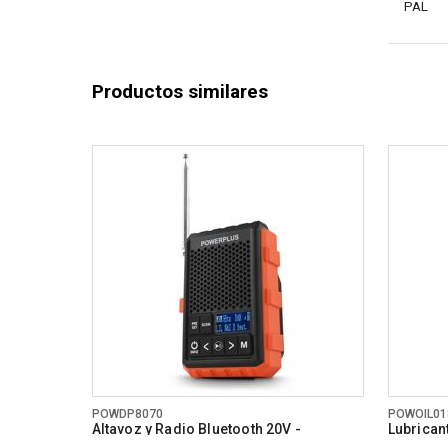
PAL
Productos similares
POWDP8070
POWOIL01
Altavoz y Radio Bluetooth 20V -
Lubrican
DAB+/FM - excl. batería y cargador