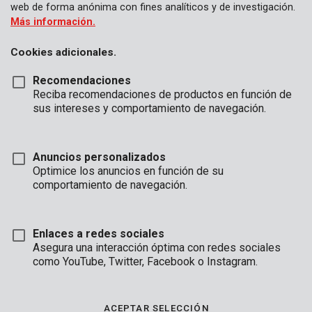
web de forma anónima con fines analíticos y de investigación.
Más información.
Cookies adicionales.
Recomendaciones
Reciba recomendaciones de productos en función de
sus intereses y comportamiento de navegación.
Anuncios personalizados
Optimice los anuncios en función de su
comportamiento de navegación.
Enlaces a redes sociales
Asegura una interacción óptima con redes sociales
Descripción
como YouTube, Twitter, Facebook o Instagram.
Este pulverizador es compacto y está hecho de plástico
transparente fuerte. El tanque de 1 litro se puede llenar
ACEPTAR SELECCIÓN
fácilmente con agua o spray. Usted elige entre una niebla fina o