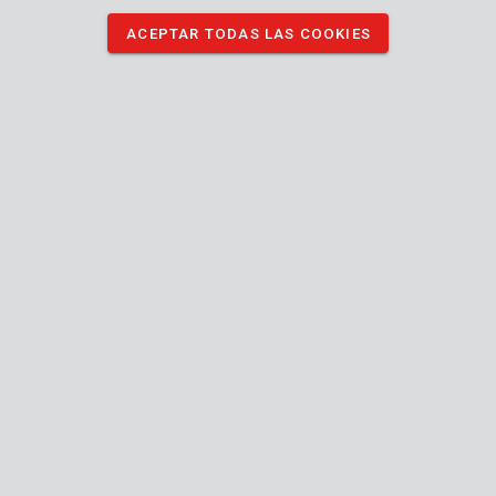
para almacenar su computadora portátil, carpetas, documentos,
dinero o joyas
ACEPTAR TODAS LAS COOKIES
DESCARGAR MANUAL
DESCARGAR IMÁGENES
Especificaciones técnicas
Contenido de la caja
1x caja fuerte electrónica
Máquina
Material de montaje incluido
Teclado
Código,
Tipo de mecanismo de enganche
Clave
Caja