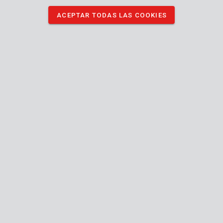
almacenar sus documentos, dinero o joyas.
ACEPTAR TODAS LAS COOKIES
DESCARGAR MANUAL
DESCARGAR IMÁGENES
Especificaciones técnicas
Contenido de la caja
1x caja fuerte electrónica
Máquina
Material de montaje incluido
Teclado
Código,
Tipo de mecanismo de enganche
Clave
Caja
Tipo de caja fuerte
fuerte