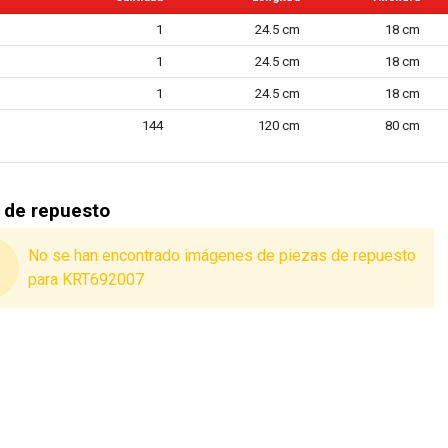
de llave (emergencia)
1
24.5 cm
18 cm
ódigo maestro
1
24.5 cm
18 cm
 incluida
1
24.5 cm
18 cm
 al fuego
144
120 cm
80 cm
24 MO.
eneral
 de repuesto
No se han encontrado imágenes de piezas de repuesto
para KRT692007