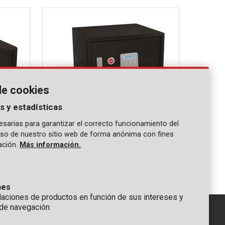
de cookies
s y estadísticas
sarias para garantizar el correcto funcionamiento del
 uso de nuestro sitio web de forma anónima con fines
KRT692015
gación.
Más información.
200x350mm
Caja fuerte electrónica 348x300x400mm
nes
ciones de productos en función de sus intereses y
de navegación.