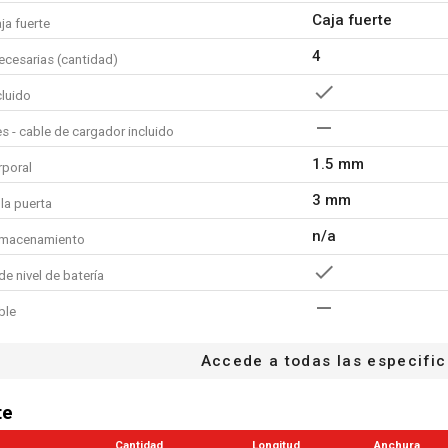
Caja fuerte
ja fuerte
4
ecesarias (cantidad)
cluido
 - cable de cargador incluido
1.5 mm
rporal
3 mm
la puerta
n/a
lmacenamiento
de nivel de batería
ble
 de potencia
Accede a todas las especifi
ara computadora portátil
te
cenamiento
Cantidad
Longitud
Anchura