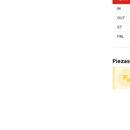
Cerradura 
IN
Posible c
OUT
Estantería
ST
Resistente
PAL
Garantía g
Piezas