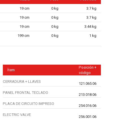
19 cm
0 kg
3.7 kg
19 cm
0 kg
3.7 kg
19 cm
0 kg
3.44 kg
199 cm
0 kg
1 kg
Posición +
Ítem
código
CERRADURA + LLAVES
121.065.06
PANEL FRONTAL TECLADO
213.018.06
PLACA DE CIRCUITO IMPRESO
254.016.06
ELECTRIC VALVE
256.001.06