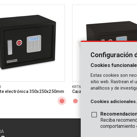
Configuración 
Cookies funcionale
Estas cookies son nece
sitio web. Rastrean el
0
KRT692012
analíticos y de investi
rte electrónica 350x250x250mm
Caja fuerte electrónica 430x
Cookies adicionales.
Recomendacio
Reciba recomenda
comportamiento 
RA
CONTACTO