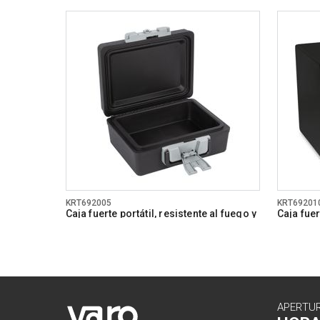
KRT692005
KRT69201
Caja fuerte portátil, resistente al fuego y
Caja fue
al agua
APERTU