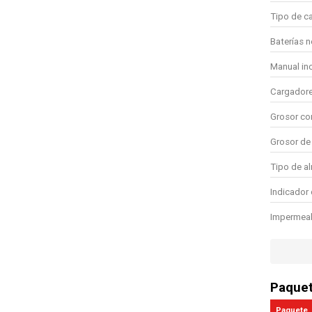
Tipo de ca
Baterías n
Manual in
Cargadores
Grosor co
Grosor de 
Tipo de a
Indicador 
Impermea
Indicador
Espacio p
Paque
Gran alma
Paquete