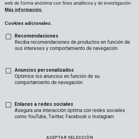
web de forma anónima con fines analíticos y de investigación.
Más información.
Cookies adicionales.
Recomendaciones
Reciba recomendaciones de productos en función de
sus intereses y comportamiento de navegación.
Anuncios personalizados
Optimice los anuncios en función de su
comportamiento de navegación.
Enlaces a redes sociales
Asegura una interacción óptima con redes sociales
Descripción
como YouTube, Twitter, Facebook o Instagram.
Esta lona de 3 x 4 m tiene doble cara en verde y azul y tiene un
grosor de 70 g / m². Los ojos están hechos de aluminio
ACEPTAR SELECCIÓN
resistente y los bordes afilados también están reforzados con