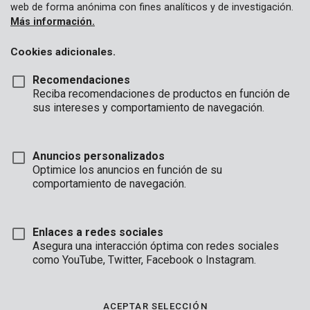
web de forma anónima con fines analíticos y de investigación.
Más información.
Cookies adicionales.
Recomendaciones
Reciba recomendaciones de productos en función de
sus intereses y comportamiento de navegación.
Anuncios personalizados
Optimice los anuncios en función de su
comportamiento de navegación.
Enlaces a redes sociales
Asegura una interacción óptima con redes sociales
Descripción
como YouTube, Twitter, Facebook o Instagram.
Este cincel de una pieza con punta (hex. 16) tiene una longitud
de 250 mm. Use este cincel de acero al carbono para cincelar
ACEPTAR SELECCIÓN
vigorosamente en piedra y ladrillo junto con una maza.