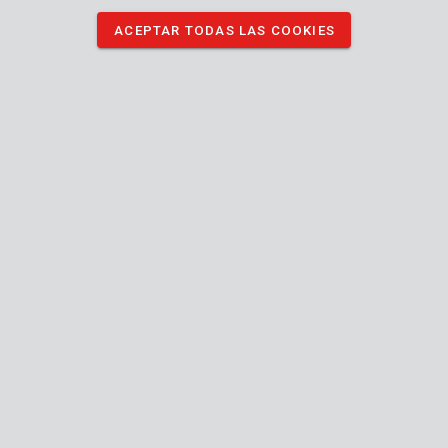
ACEPTAR TODAS LAS COOKIES
DESCARGAR IMÁGENES
Especificaciones técnicas
Contenido de la caja
No se encontraron especificaciones
Máquina
Hexágono
Tipo de mango (plano, redondo, hexagonal)
Cabeza de cincel
16 mm
Anchura de la cabeza
Manual incluido
250 mm
Largo (mm)