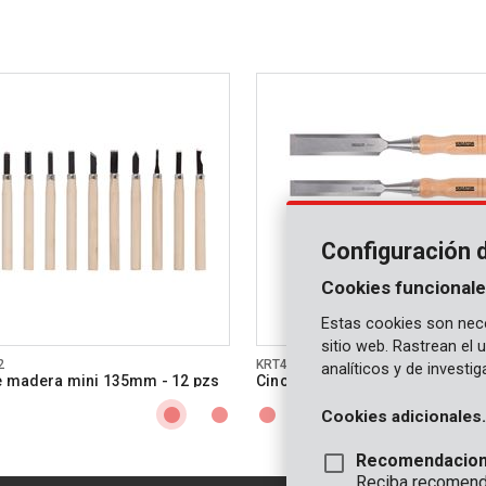
Configuración 
Cookies funcionale
Estas cookies son nece
sitio web. Rastrean el
2
KRT461003
analíticos y de investi
e madera mini 135mm - 12 pzs
Cincel para madera 6, 12, 18, 2
pzs
Cookies adicionales.
Recomendacio
Reciba recomenda