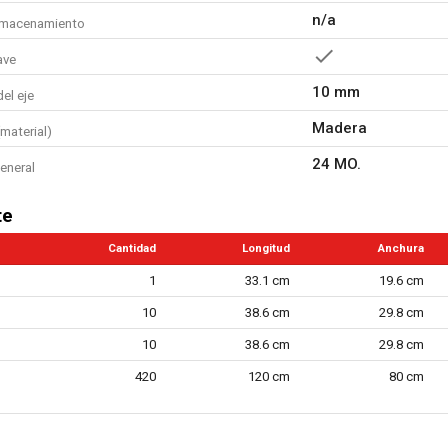
n/a
lmacenamiento
ave
10 mm
el eje
Madera
material)
24 MO.
eneral
te
Cantidad
Longitud
Anchura
1
33.1 cm
19.6 cm
10
38.6 cm
29.8 cm
10
38.6 cm
29.8 cm
420
120 cm
80 cm