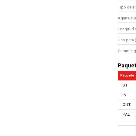
Tipo de a
Agarre su
Longitud d
Uso para (
Garantía g
Paque
Paquete
ST
IN
OUT
PAL