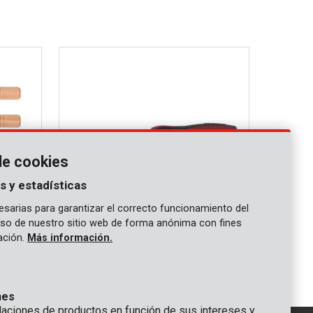
de cookies
s y estadísticas
sarias para garantizar el correcto funcionamiento del
 uso de nuestro sitio web de forma anónima con fines
KRT461101
gación.
Más información.
4mm - 4
Cincel para madera TPR 6mm
nes
ciones de productos en función de sus intereses y